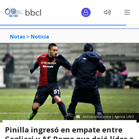
Notas >
Noticia
Archivo sdelacarrera | Agencia UNO
Pinilla ingresó en empate entre
Cagliari y AS Roma que dejó líder a