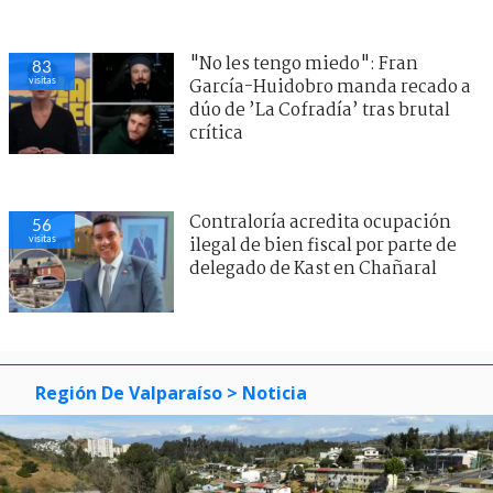
"No les tengo miedo": Fran
83
visitas
García-Huidobro manda recado a
dúo de ’La Cofradía’ tras brutal
crítica
Contraloría acredita ocupación
56
visitas
ilegal de bien fiscal por parte de
delegado de Kast en Chañaral
Región De Valparaíso
> Noticia