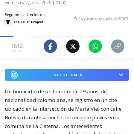
1812
visitas
VER RESUMEN
Un homicidio de un hombre de 29 años, de
nacionalidad colombiana, se registró en un cité
ubicado en la intersección de María Vial con calle
Bolivia durante la noche del reciente jueves en la
comuna de La Cisterna. Los antecedentes
preliminares indican que
al interior del recinto se
produjo una riña entre al menos tres personas
.
En medio de ese altercado, dos de los
agresores
efectuaron al menos tres disparos contra la
víctima
, quien resultó gravemente herida. Testigos