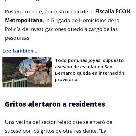
Lee también...
Todo por unas joyas: supuesto
asesino de escolar en San
Bernardo queda en internación
provisoria
Gritos alertaron a residentes
Una vecina del sector relató que se enteró del
suceso por los gritos de otra residente. “La
impresión y lo único que
gritaban era que habían
matado a un vecino
”, declaró a
La Radio
la
testigo.
“A través de la Sosafe empezaron a llegar y recién
nos enteramos que habían matado a alguien y que