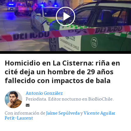
Homicidio en La Cisterna: riña en
cité deja un hombre de 29 años
fallecido con impactos de bala
Antonio González
Periodista. Editor nocturno en BioBioChile.
Con información de
Jaime Sepúlveda
y
Vicente Aguilar
Petit-Laurent
Viernes 07 Agosto, 2026 | 01:00
Seguimos criterios de
Ética y transparencia de BBCL