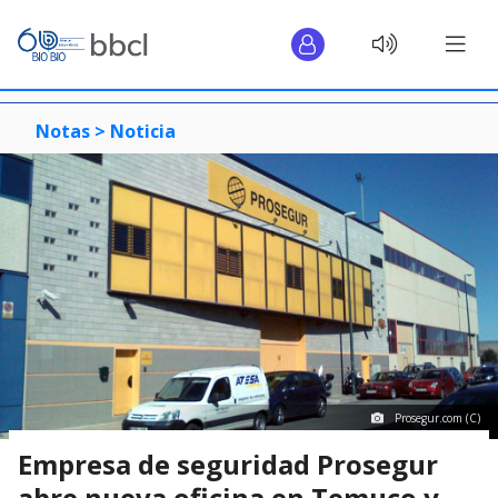
Notas >
Noticia
Prosegur.com (C)
Empresa de seguridad Prosegur
abre nueva oficina en Temuco y