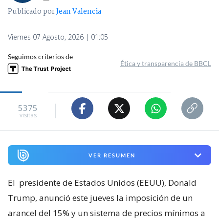
5375
visitas
VER RESUMEN
El
presidente de Estados Unidos (EEUU), Donald
Trump, anunció este jueves la imposición de un
arancel del 15% y un sistema de precios mínimos a
las importaciones de polisilicio y sus derivados, el
insumo clave para la fabricación de paneles solares
y semiconductores
, al considerar que
esas
compras del exterior representan una amenaza
para la seguridad nacional
.