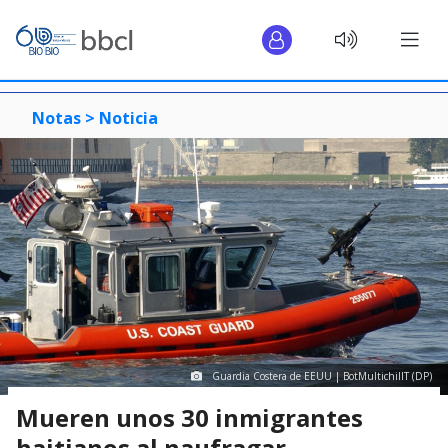
Notas >
Noticia
Guardia Costera de EEUU | BotMultichillT (DP)
Mueren unos 30 inmigrantes
haitianos al naufragar