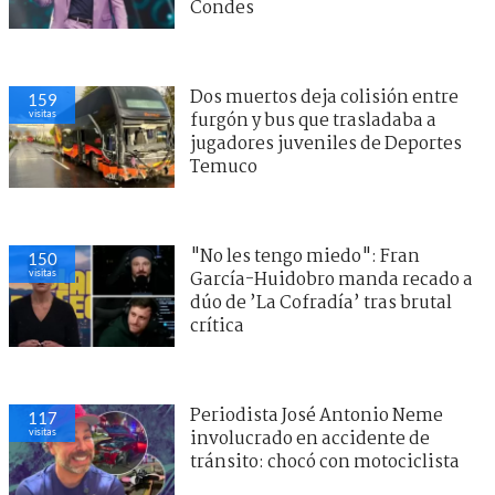
Condes
Dos muertos deja colisión entre
159
visitas
furgón y bus que trasladaba a
jugadores juveniles de Deportes
Temuco
"No les tengo miedo": Fran
150
visitas
García-Huidobro manda recado a
dúo de ’La Cofradía’ tras brutal
crítica
Periodista José Antonio Neme
117
visitas
involucrado en accidente de
tránsito: chocó con motociclista