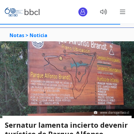
Notas >
Noticia
www.diariopaillaco.cl
Sernatur lamenta incierto devenir
turístico de Parque Alfonso