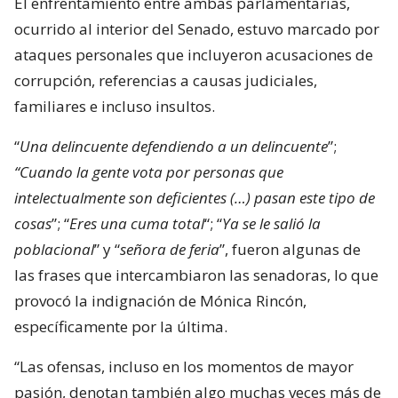
senadoras Camila Flores (RN) y Fabiola Campillai
(IND), marcado por una serie de descalificaciones.
En específico, la periodista se molestó por el uso de
la expresión “señora de la feria” como un insulto.
El enfrentamiento entre ambas parlamentarias,
ocurrido al interior del Senado, estuvo marcado por
ataques personales que incluyeron acusaciones de
corrupción, referencias a causas judiciales,
familiares e incluso insultos.
“
Una delincuente defendiendo a un delincuente
”;
“Cuando la gente vota por personas que
intelectualmente son deficientes (…) pasan este tipo de
cosas
”; “
Eres una cuma total
“; “
Ya se le salió la
poblacional
” y “
señora de feria
”, fueron algunas de