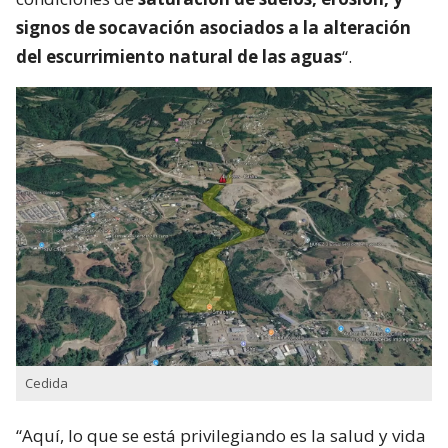
la zona este del terraplén, asociada al proceso de
embancamiento y acumulación de agua provocada
por la intervención de un cauce por parte de un
particular de forma no autorizada
, identificándose
condiciones de
saturación de suelos, erosión, y
signos de socavación asociados a la alteración
del escurrimiento natural de las aguas
“.