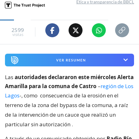
Publicado por
Jean Valencia
Miércoles 05 Agosto, 2026 | 23:47
Seguimos criterios de
Ética y transparencia de BBCL
2599
visitas
VER RESUMEN
Las
autoridades declararon este miércoles Alerta
Amarilla para la comuna de Castro
–
región de Los