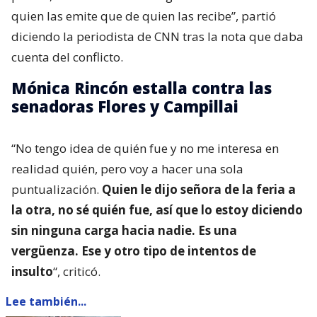
las frases que intercambiaron las senadoras, lo que
provocó la indignación de Mónica Rincón,
específicamente por la última.
“Las ofensas, incluso en los momentos de mayor
pasión, denotan también algo muchas veces más de
quien las emite que de quien las recibe”, partió
diciendo la periodista de CNN tras la nota que daba
cuenta del conflicto.
Mónica Rincón estalla contra las
senadoras Flores y Campillai
“No tengo idea de quién fue y no me interesa en
realidad quién, pero voy a hacer una sola
puntualización.
Quien le dijo señora de la feria a
la otra, no sé quién fue, así que lo estoy diciendo