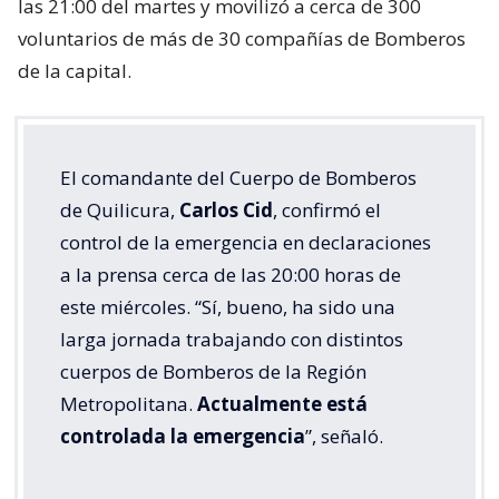
Cerca de las 24 horas desde su inicio, el Cuerpo de
Bomberos de Quilicura logró controlar el
gigantesco
incendio declarado en la empresa química Panimex
,
ubicada en la comuna de Quilicura, Región
Metropolitana. El siniestro comenzó alrededor de
las 21:00 del martes y movilizó a cerca de 300
voluntarios de más de 30 compañías de Bomberos
de la capital.
El comandante del Cuerpo de Bomberos
de Quilicura,
Carlos Cid
, confirmó el
control de la emergencia en declaraciones
a la prensa cerca de las 20:00 horas de
este miércoles. “Sí, bueno, ha sido una