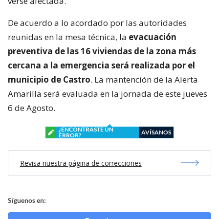
(Sinapred) con el fin de actuar oportunamente frente
a eventuales situaciones de emergencia.
Además, se determinó un perímetro de seguridad, y
la evacuación preventiva de la zona que podría
verse afectada.
De acuerdo a lo acordado por las autoridades
reunidas en la mesa técnica, la
evacuación
preventiva de las 16 viviendas de la zona más
cercana a la emergencia será realizada por el
municipio de Castro
. La mantención de la Alerta
Amarilla será evaluada en la jornada de este jueves
6 de Agosto.
¿ENCONTRASTE UN
AVÍSANOS
ERROR?