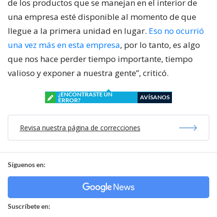
hojas de seguridad estaban mojadas y en malas
condiciones, lo que retrasó las acciones.
Previamente el comandante Cid había señalado que
“lo que nosotros necesitamos es que la información
de los productos que se manejan en el interior de
una empresa esté disponible al momento de que
llegue a la primera unidad en lugar.
Eso no ocurrió
una vez más en esta empresa
, por lo tanto, es algo
que nos hace perder tiempo importante, tiempo
valioso y exponer a nuestra gente”, criticó.
¿ENCONTRASTE UN
AVÍSANOS
ERROR?
Revisa nuestra página de correcciones