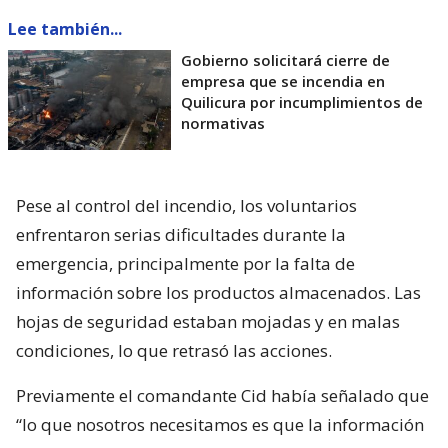
trabajo-. En este tipo de emergencias, como le he
comentado,
cuando hay productos químicos
involucrados pueden haber alteraciones
; por lo
tanto, al menos un par de horas más para finiquitar
las tareas”.
Lee también...
Gobierno solicitará cierre de
empresa que se incendia en
Quilicura por incumplimientos de
normativas
Pese al control del incendio, los voluntarios
enfrentaron serias dificultades durante la
emergencia, principalmente por la falta de
información sobre los productos almacenados. Las