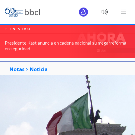
EN VIVO
Presidente Kast anuncia en cadena nacional su megarreforma
en seguridad
Notas >
Noticia