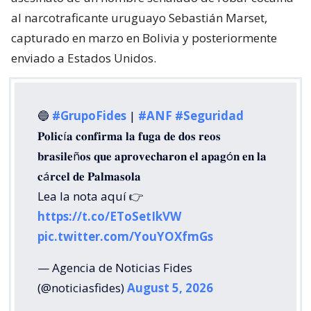
al narcotraficante uruguayo Sebastián Marset,
capturado en marzo en Bolivia y posteriormente
enviado a Estados Unidos.
🔵
#GrupoFides
|
#ANF
#Seguridad
𝐏𝐨𝐥𝐢𝐜í𝐚 𝐜𝐨𝐧𝐟𝐢𝐫𝐦𝐚 𝐥𝐚 𝐟𝐮𝐠𝐚 𝐝𝐞 𝐝𝐨𝐬 𝐫𝐞𝐨𝐬
𝐛𝐫𝐚𝐬𝐢𝐥𝐞ñ𝐨𝐬 𝐪𝐮𝐞 𝐚𝐩𝐫𝐨𝐯𝐞𝐜𝐡𝐚𝐫𝐨𝐧 𝐞𝐥 𝐚𝐩𝐚𝐠ó𝐧 𝐞𝐧 𝐥𝐚
𝐜á𝐫𝐜𝐞𝐥 𝐝𝐞 𝐏𝐚𝐥𝐦𝐚𝐬𝐨𝐥𝐚
Lea la nota aquí 👉
https://t.co/EToSetIkVW
pic.twitter.com/YouYOXfmGs
— Agencia de Noticias Fides
(@noticiasfides)
August 5, 2026