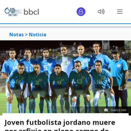
Notas >
Noticia
Goalzz.com
Joven futbolista jordano muere
por asfixia en pleno campo de