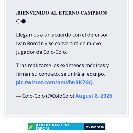
¡𝐁𝐈𝐄𝐍𝐕𝐄𝐍𝐈𝐃𝐎 𝐀𝐋 𝐄𝐓𝐄𝐑𝐍𝐎 𝐂𝐀𝐌𝐏𝐄𝐎́𝐍!
⚪⚫
Llegamos a un acuerdo con el defensor
Ivan Román y se convertirá en nuevo
jugador de Colo-Colo.
Tras realizarse los exámenes médicos y
firmar su contrato, se unirá al equipo.
pic.twitter.com/amVbnRK7GQ
— Colo-Colo (@ColoColo)
August 8, 2026
¿ENCONTRASTE UN
AVÍSANOS
ERROR?