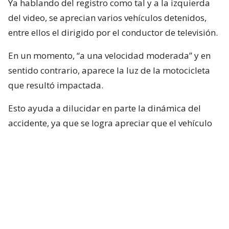
Ya hablando del registro como tal y a la izquierda
del video, se aprecian varios vehículos detenidos,
entre ellos el dirigido por el conductor de televisión.
En un momento, “a una velocidad moderada” y en
sentido contrario, aparece la luz de la motocicleta
que resultó impactada.
Esto ayuda a dilucidar en parte la dinámica del
accidente, ya que se logra apreciar que el vehículo
rojo en el que se desplazaba el conductor de Mucho
Gusto estaba detenido, pero lo que falta por
dilucidar es si Neme habría puesto en marcha su
vehículo con luz roja.
Por otra parte y, según el mismo video, el
motociclista no será el responsable, algo que