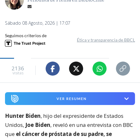
Periodista de Prensa en BioBioChile
Sábado 08 Agosto, 2026 | 17:07
Seguimos criterios de
Ética y transparencia de BBCL
2136
visitas
VER RESUMEN
Hunter Biden
, hijo del expresidente de Estados
Unidos,
Joe Biden
, reveló en una entrevista con BBC
que
el cáncer de próstata de su padre, se