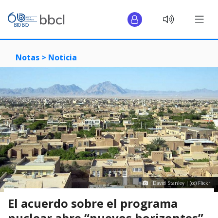
Notas >
Noticia
David Stanley | (cc) Flickr
El acuerdo sobre el programa
nuclear abre “nuevos horizontes”