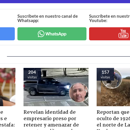
Suscríbete en nuestro canal de
Suscríbete en nuestr
Whatsapp:
Youtube:
204
157
visitas
visitas
de
Revelan identidad de
Reportan que
s e
empresario preso por
oculto de 192
estafa:
retener y amenazar de
el norte de L