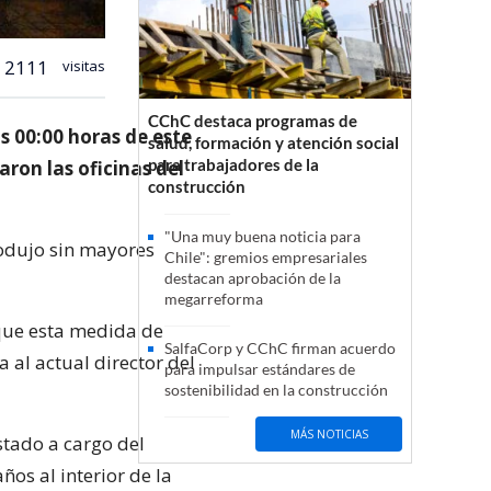
2111
visitas
CChC destaca programas de
s 00:00 horas de este
salud, formación y atención social
para trabajadores de la
ron las oficinas del
construcción
"Una muy buena noticia para
rodujo sin mayores
Chile": gremios empresariales
destacan aprobación de la
megarreforma
 que esta medida de
SalfaCorp y CChC firman acuerdo
 al actual director del
para impulsar estándares de
sostenibilidad en la construcción
MÁS NOTICIAS
stado a cargo del
ños al interior de la