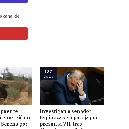
o canal de
137
visitas
 puente
Investigan a senador
6 emergió en
Espinoza y su pareja por
a Serena por
presunta VIF tras