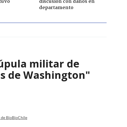
tuvo
discusión con daños en
departamento
úpula militar de
os de Washington"
a de BioBioChile