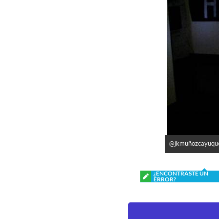
@jkmuñozcayuqu
¿ENCONTRASTE UN
ERROR?