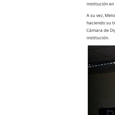
institución en 
A su vez, Mel
haciendo su t
Cámara de Dip
institución.