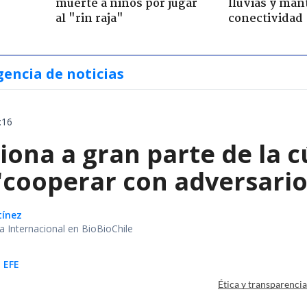
muerte a niños por jugar
lluvias y man
al "rin raja"
conectividad
gencia de noticias
:16
ona a gran parte de la c
"cooperar con adversari
tínez
ea Internacional en BioBioChile
 EFE
Ética y transparenci