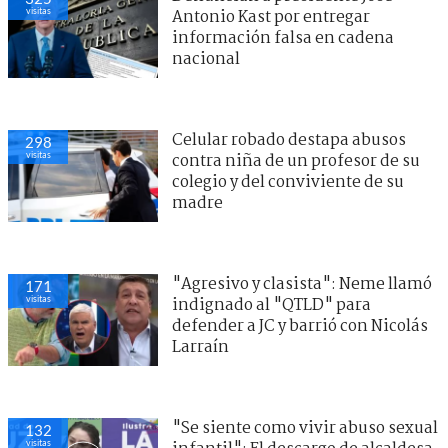
visitas
Antonio Kast por entregar
información falsa en cadena
nacional
Celular robado destapa abusos
298
visitas
contra niña de un profesor de su
colegio y del conviviente de su
madre
"Agresivo y clasista": Neme llamó
171
visitas
indignado al "QTLD" para
defender a JC y barrió con Nicolás
Larraín
"Se siente como vivir abuso sexual
132
visitas