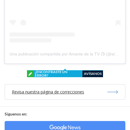
Una publicación compartida por Amante de la TV 📺 (@alguien_te_observa)
¿ENCONTRASTE UN
AVÍSANOS
ERROR?
Revisa nuestra página de correcciones
Síguenos en: