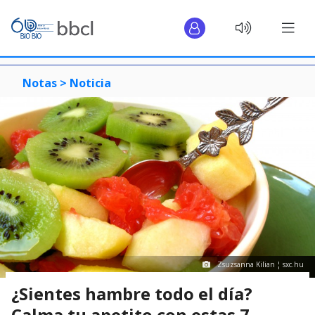
Notas >
Noticia
Zsuzsanna Kilian ¦ sxc.hu
¿Sientes hambre todo el día?
Calma tu apetito con estas 7