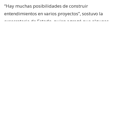
“Hay muchas posibilidades de construir
entendimientos en varios proyectos”, sostuvo la
exsecretaria de Estado, quien agregó que algunas
iniciativas generan dudas porque, a su juicio, son
“
conflictivas
” y al mismo tiempo “
innecesarias
“.
Entre estas últimas ubicó los cambios
constitucionales planteados por La Moneda. Tohá
también cuestionó la eventual creación de un nuevo
estado de excepción y la incorporación de nuevas
disposiciones vinculadas a seguridad en la
Constitución.
Según planteó,
la prioridad debería estar puesta
en la aplicación efectiva de las leyes que ya han
sido aprobadas
y en áreas que, a su juicio,