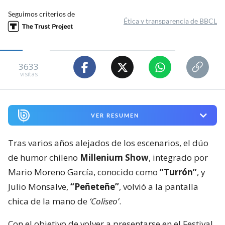
Seguimos criterios de
Ética y transparencia de BBCL
3633
visitas
VER RESUMEN
Tras varios años alejados de los escenarios, el dúo
de humor chileno
Millenium Show
, integrado por
Mario Moreno García, conocido como
“Turrón”
, y
Julio Monsalve,
“Peñeteñe”
, volvió a la pantalla
chica de la mano de
‘Coliseo’
.
Con el objetivo de volver a presentarse en el Festival