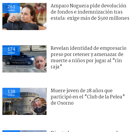
Amparo Noguera pide devolución
261
visitas
de fondos e indemnización tras
estafa: exige más de $500 millones
Revelan identidad de empresario
174
visitas
preso por retener y amenazar de
muerte a niños por jugar al "rin
raja"
Muere joven de 28 años que
138
visitas
participó en el "Club de la Pelea"
de Osorno