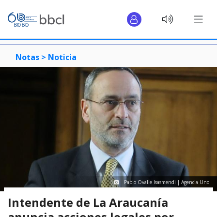
Notas >
Noticia
Pablo Ovalle Isasmendi | Agencia Uno
Intendente de La Araucanía
anuncia acciones legales por