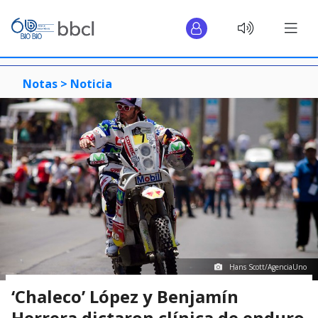
Notas >
Noticia
Hans Scott/AgenciaUno
‘Chaleco’ López y Benjamín
Herrera dictaron clínica de enduro