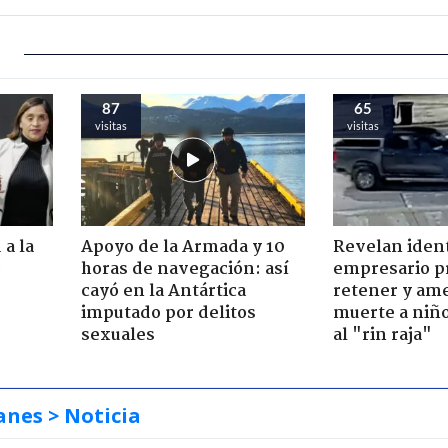
87
65
visitas
visitas
 a la
Apoyo de la Armada y 10
Revelan iden
o
horas de navegación: así
empresario p
cayó en la Antártica
retener y am
imputado por delitos
muerte a niño
sexuales
al "rin raja"
anes
> Noticia