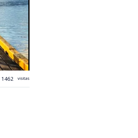
1462
visitas
ños que se
mover la