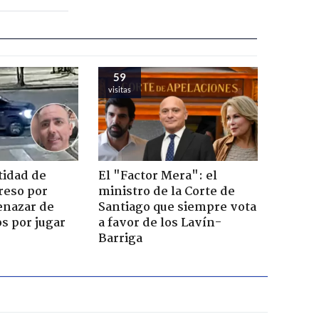
59
visitas
tidad de
El "Factor Mera": el
reso por
ministro de la Corte de
enazar de
Santiago que siempre vota
s por jugar
a favor de los Lavín-
Barriga