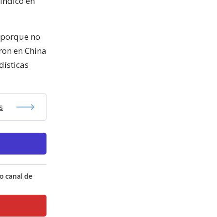
 indicó en
o porque no
ron en China
dísticas
s
o canal de