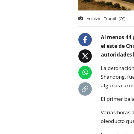
Archivo | Traroth (CC)
Al menos 44 
el este de Ch
autoridades 
La detonación
Shandong, fue
algunas carret
El primer bal
Varias horas a
oleoducto que