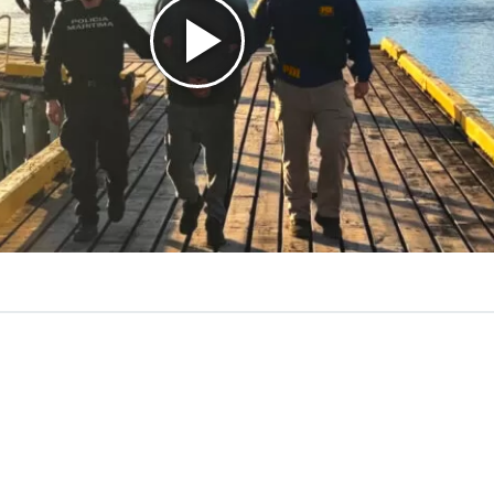
VER RESUMEN
a Antártica Chilena, la Policía de Investigaciones (PDI), en
con la Autoridad Marítima,
detuvo a un hombre de 46 a
fugo de la justicia y es investigado por el delito de pro