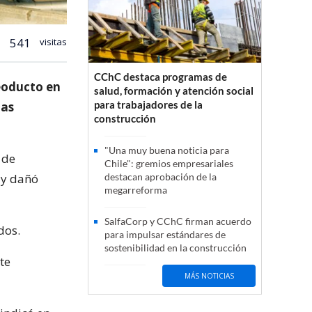
541
visitas
CChC destaca programas de
leoducto en
salud, formación y atención social
para trabajadores de la
las
construcción
"Una muy buena noticia para
 de
Chile": gremios empresariales
 y dañó
destacan aprobación de la
megarreforma
SalfaCorp y CChC firman acuerdo
dos.
para impulsar estándares de
sostenibilidad en la construcción
te
MÁS NOTICIAS