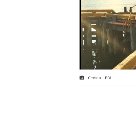
Cedida | PDI
En la provinci
coordinación 
encontraba pró