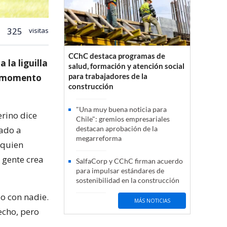
325
visitas
CChC destaca programas de
a la liguilla
salud, formación y atención social
para trabajadores de la
el momento
construcción
"Una muy buena noticia para
erino dice
Chile": gremios empresariales
cado a
destacan aprobación de la
megarreforma
 quien
 gente crea
SalfaCorp y CChC firman acuerdo
para impulsar estándares de
sostenibilidad en la construcción
o con nadie.
MÁS NOTICIAS
echo, pero