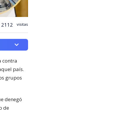
2112
visitas
 contra
quel país.
tos grupos
que denegó
o de