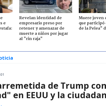
de
Revelan identidad de
Muere joven 
s e
empresario preso por
que participó
estafa:
retener y amenazar de
de la Pelea" 
muerte a niños por jugar
al "rin raja"
oticia
:01
arremetida de Trump cont
d" en EEUU y la ciudadan