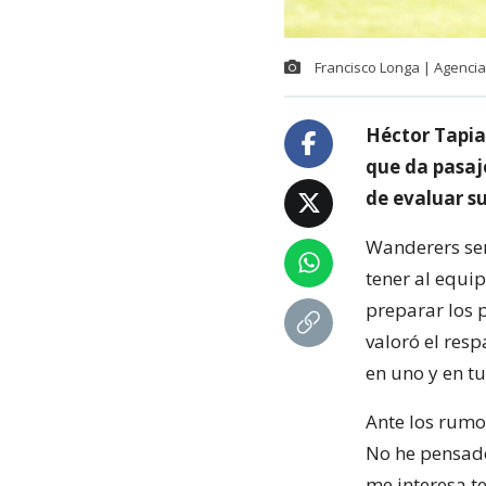
Francisco Longa | Agenc
Héctor Tapia s
que da pasaj
de evaluar su
Wanderers será
tener al equi
preparar los p
valoró el resp
en uno y en tu
Ante los rumo
No he pensado 
me interesa t