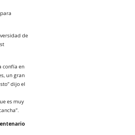
para
iversidad de
st
a confía en
es, un gran
to” dijo el
que es muy
cancha”.
centenario