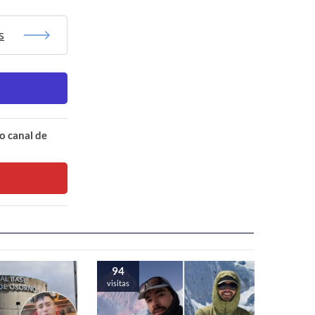
s
o canal de
94
visitas