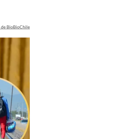
a de BioBioChile