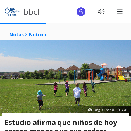
Notas >
Noticia
Angus Chan (CC) Flickr
Estudio afirma que niños de hoy
corren menos que sus padres