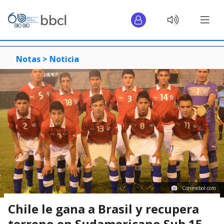
Notas >
Noticia
Conmebol.com
Chile le gana a Brasil y recupera
terreno en Sudamericano Sub 15