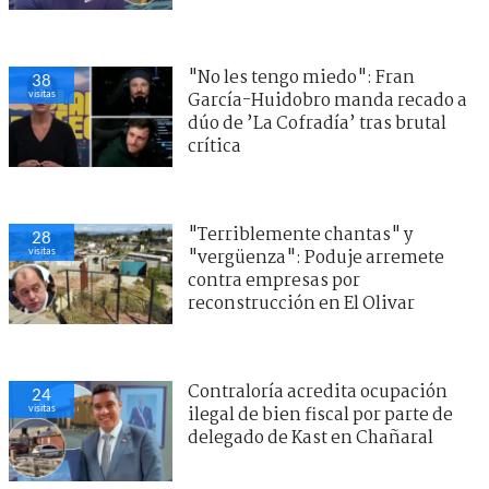
"No les tengo miedo": Fran
38
visitas
García-Huidobro manda recado a
dúo de ’La Cofradía’ tras brutal
crítica
"Terriblemente chantas" y
28
visitas
"vergüenza": Poduje arremete
contra empresas por
reconstrucción en El Olivar
Contraloría acredita ocupación
24
visitas
ilegal de bien fiscal por parte de
delegado de Kast en Chañaral