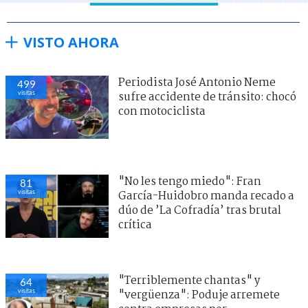
VISTO AHORA
Periodista José Antonio Neme
499
visitas
sufre accidente de tránsito: chocó
con motociclista
"No les tengo miedo": Fran
81
visitas
García-Huidobro manda recado a
dúo de ’La Cofradía’ tras brutal
crítica
"Terriblemente chantas" y
64
visitas
"vergüenza": Poduje arremete