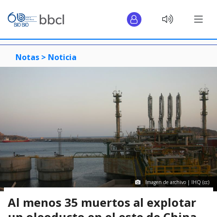
Notas >
Noticia
Imagen de archivo | IHQ (cc)
Al menos 35 muertos al explotar
un oleoducto en el este de China