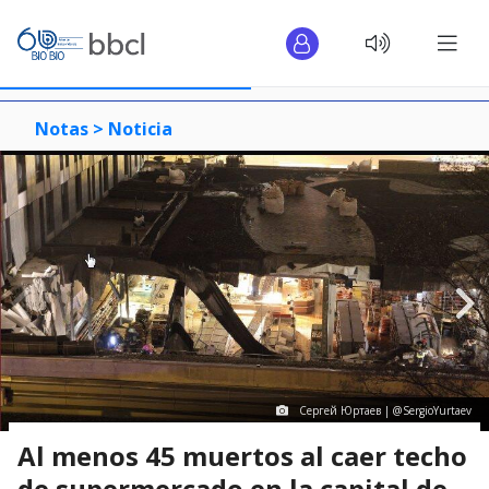
Notas >
Noticia
Сергей Юртаев | @SergioYurtaev
Al menos 45 muertos al caer techo
de supermercado en la capital de