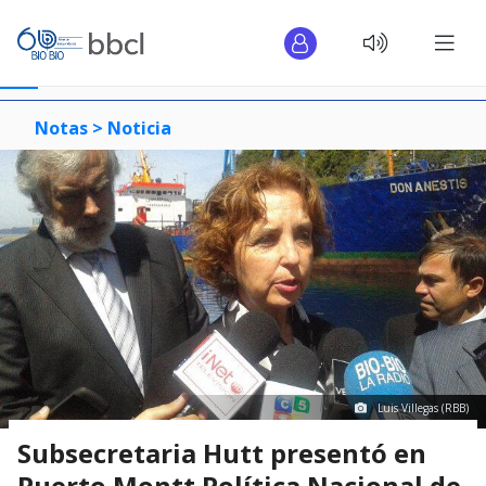
Notas >
Noticia
Luis Villegas (RBB)
Subsecretaria Hutt presentó en
Puerto Montt Política Nacional de