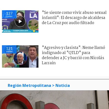
"Se siente como vivir abuso sexual
127
visitas
infantil": El descargo de alcaldesa
de La Cruz por audio filtrado
"Agresivo y clasista": Neme llamó
121
visitas
indignado al "QTLD" para
defender a JC y barrió con Nicolás
Larraín
Región Metropolitana
> Noticia