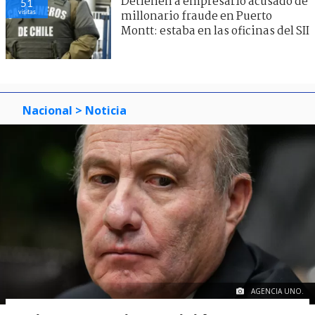
Quiroz anuncia comisión para
62
visitas
revisar Estatuto Administrativo y
adelanta nuevo subsecretario
Nacional
> Noticia
AGENCIA UNO.