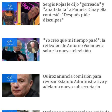
Sergio Rojas le dijo "gorreada" y
75
visitas
"analfabeta" a Pamela Díaz y ella
contestó: "Después pide
disculpas"
"Yo creo que mi tiempo pasó": la
64
visitas
reflexión de Antonio Vodanovic
sobre la nueva televisión
Detienen a empresario acusado de
51
visitas
millonario fraude en Puerto
Montt: estaba en las oficinas del SII