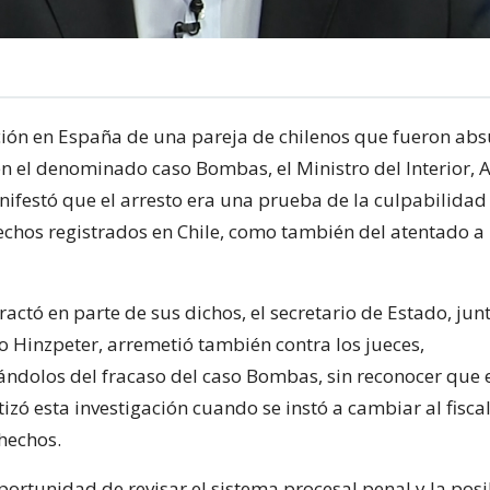
ción en España de una pareja de chilenos que fueron abs
en el denominado caso Bombas, el Ministro del Interior, 
ifestó que el arresto era una prueba de la culpabilida
echos registrados en Chile, como también del atentado a 
actó en parte de sus dichos, el secretario de Estado, jun
o Hinzpeter, arremetió también contra los jueces,
ándolos del fracaso del caso Bombas, sin reconocer que 
izó esta investigación cuando se instó a cambiar al fisca
hechos.
portunidad de revisar el sistema procesal penal y la pos