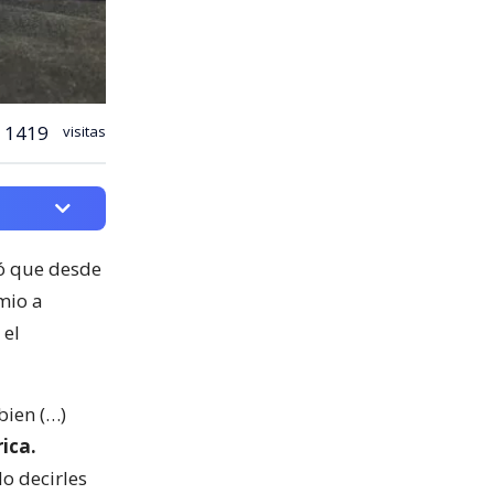
1419
visitas
mó que desde
mio a
 el
bien (…)
ica.
o decirles