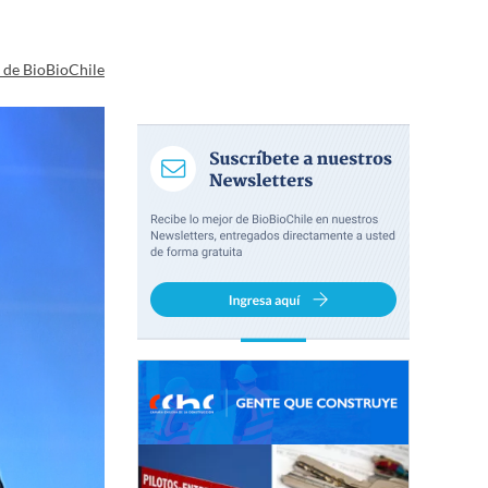
a de BioBioChile