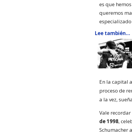
es que hemos 
queremos mant
especializado
Lee también...
En la capital 
proceso de re
a la vez, sueñ
Vale recordar
de 1998
, cel
Schumacher a 