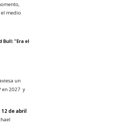
 momento,
 el medio
Bull: "Era el
raviesa un
P en 2027
y
 12 de abril
chael