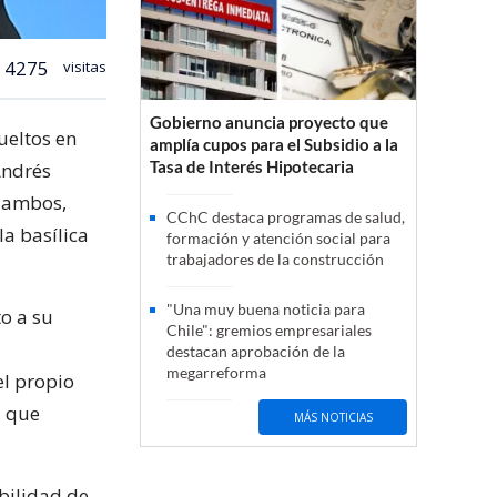
4275
visitas
Gobierno anuncia proyecto que
ueltos en
amplía cupos para el Subsidio a la
Tasa de Interés Hipotecaria
Andrés
d ambos,
CChC destaca programas de salud,
la basílica
formación y atención social para
trabajadores de la construcción
"Una muy buena noticia para
to a su
Chile": gremios empresariales
destacan aprobación de la
megarreforma
el propio
l que
MÁS NOTICIAS
ibilidad de