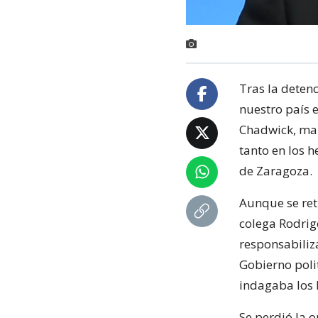
Tras la deten
nuestro país 
Chadwick, man
tanto en los h
de Zaragoza.
Aunque se retr
colega Rodrig
responsabiliz
Gobierno polit
indagaba los 
Se perdió la o