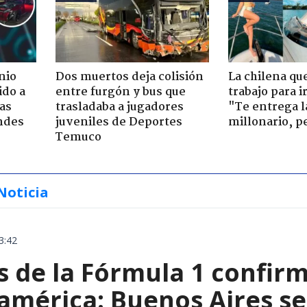
nio
Dos muertos deja colisión
La chilena qu
ido a
entre furgón y bus que
trabajo para i
ras
trasladaba a jugadores
"Te entrega l
ndes
juveniles de Deportes
millonario, p
Temuco
Noticia
3:42
de la Fórmula 1 confirm
américa: Buenos Aires se