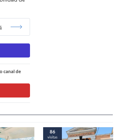
s
o canal de
86
visitas