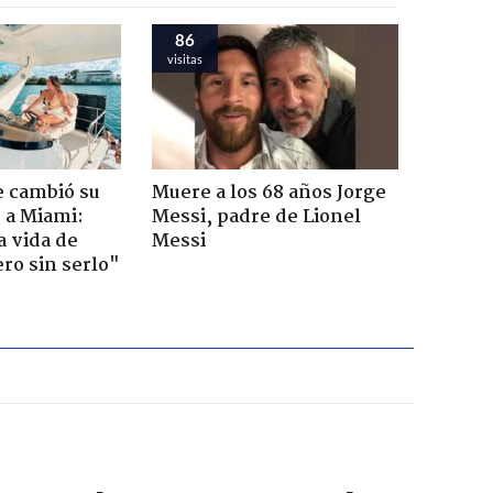
86
visitas
e cambió su
Muere a los 68 años Jorge
r a Miami:
Messi, padre de Lionel
a vida de
Messi
ero sin serlo"