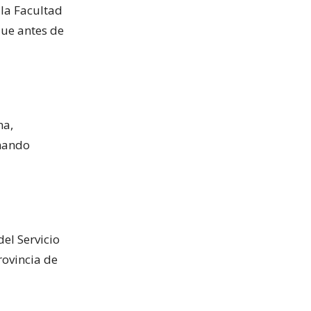
 la Facultad
que antes de
na,
rmando
del Servicio
rovincia de