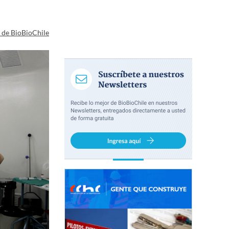
a de BioBioChile