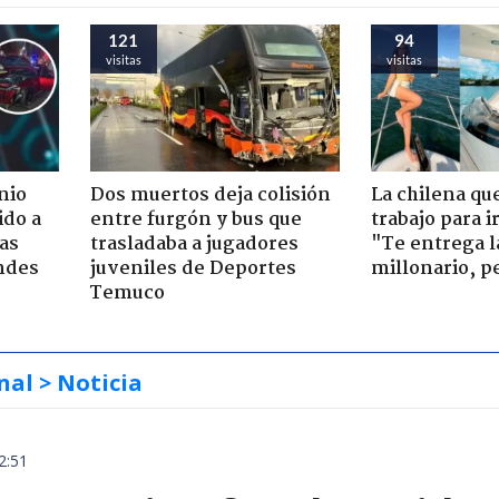
121
94
visitas
visitas
nio
Dos muertos deja colisión
La chilena qu
ido a
entre furgón y bus que
trabajo para i
ras
trasladaba a jugadores
"Te entrega l
ndes
juveniles de Deportes
millonario, p
Temuco
nal
> Noticia
2:51