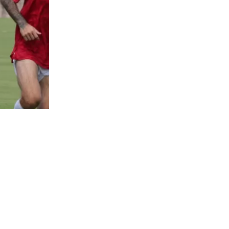
75
visitas
ueves en el
ol de
 de Miami a