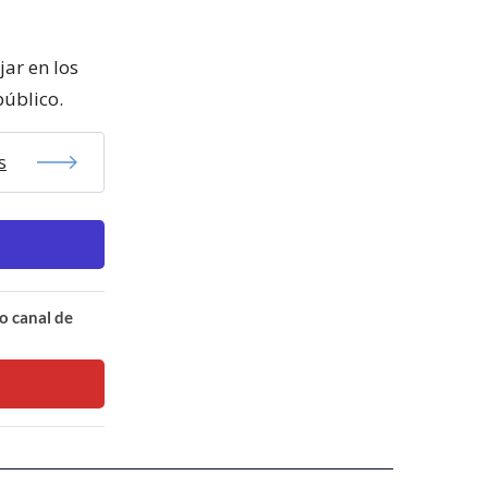
ar en los
público.
s
o canal de