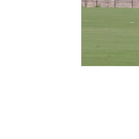
Instagram
El futbolista 
Aeropuerto de
Aduanas
(ICE