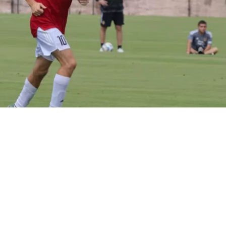
VER RESUMEN
argentino
Matías Pourrain
, de 34 años, fue detenido el j
 Fort Lauerdale por el
Servicio de Inmigración y Contr
) de Estados Unidos cuando viajaba en un vuelo interno