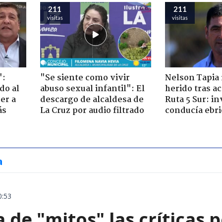
211
211
visitas
visitas
":
"Se siente como vivir
Nelson Tapia 
do al
abuso sexual infantil": El
herido tras a
er a
descargo de alcaldesa de
Ruta 5 Sur: in
ás
La Cruz por audio filtrado
conducía ebri
a
0:53
a de "mitos" las críticas