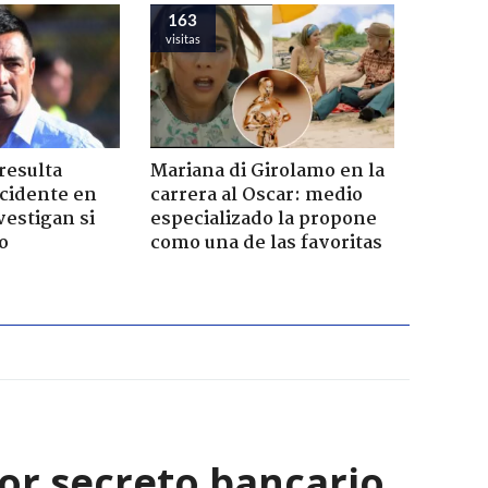
163
visitas
resulta
Mariana di Girolamo en la
ccidente en
carrera al Oscar: medio
vestigan si
especializado la propone
o
como una de las favoritas
 por secreto bancario