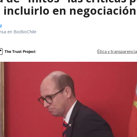
 incluirlo en negociació
z
nsa en BioBioChile
Ética y transparenci