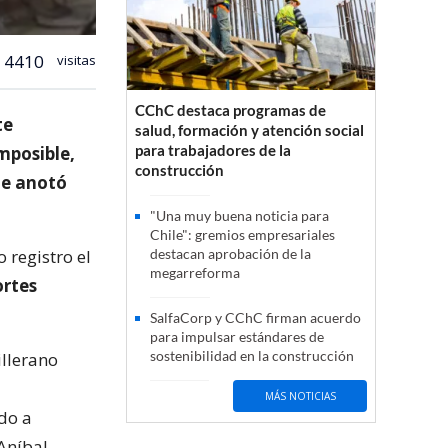
4410
visitas
CChC destaca programas de
te
salud, formación y atención social
para trabajadores de la
imposible,
construcción
ue anotó
"Una muy buena noticia para
Chile": gremios empresariales
 registro el
destacan aprobación de la
megarreforma
ortes
SalfaCorp y CChC firman acuerdo
para impulsar estándares de
sostenibilidad en la construcción
illerano
MÁS NOTICIAS
do a
Aníbal