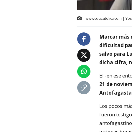
wwwcducatolicacom | Yo
Marcar más d
dificultad pa
salvo para L
dicha cifra, 
El -en ese ent
21 de noviem
Antofagasta 
Los pocos más
fueron testig
antofagastin
insignes juga