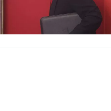
VER RESUMEN
e Seguridad Pública, Martín Arrau,
rechazó este viernes 
ón por la ausencia de una reforma al
levantamiento del 
la Agenda Contra el Crimen Organizado y el Terroris
e se trata de un debate basado en “mitos” y afirmando 
xiste en la legislación chilena.