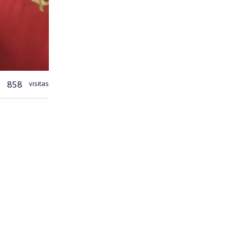
858
visitas
las críticas
secreto
mo (ACOT),
que el