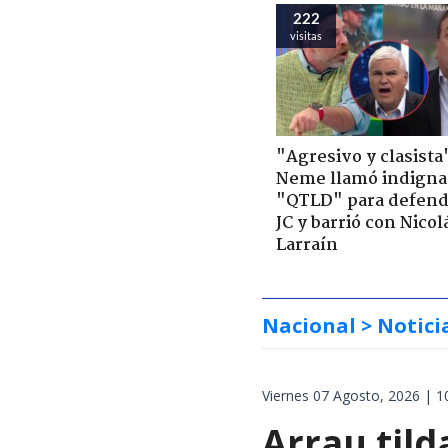
222
visitas
"Agresivo y clasista
Neme llamó indigna
"QTLD" para defend
JC y barrió con Nicol
Larraín
Nacional
> Notici
Viernes 07 Agosto, 2026 | 1
Arrau tild