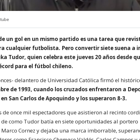
utube
e un gol en un mismo partido es una tarea que revis
ra cualquier futbolista. Pero convertir siete suena a 
uka Tudor, quien celebra este jueves 20 años desde q
récord para el fútbol chileno.
onces- delantero de Universidad Católica firmó el histórico
bre de 1993, cuando los cruzados enfrentaron a Dep
en San Carlos de Apoquindo y los superaron 8-3.
 de once mil espectadores que asistieron al recinto cord
o de como Tudor batía en siete oportunidades al portero
o Marco Cornez y dejaba una marca imborrable, superan
dores como Francisco
Chamaco
Valdés, Carlos Campos y 