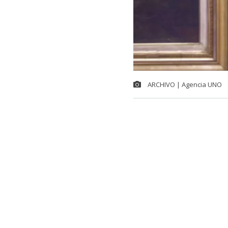
ARCHIVO | Agencia UNO
El
ministro d
de la oposici
bancario en 
asegurando qu
mecanismo ya e