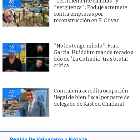
"Terriblemente chantas" y
60
visitas
"vergüenza": Poduje arremete
contra empresas por
reconstrucción en El Olivar
"No les tengo miedo": Fran
58
visitas
García-Huidobro manda recado a
dúo de ’La Cofradía’ tras brutal
crítica
Contraloría acredita ocupación
42
visitas
ilegal de bien fiscal por parte de
delegado de Kast en Chañaral
Región De Valparaíso
> Noticia