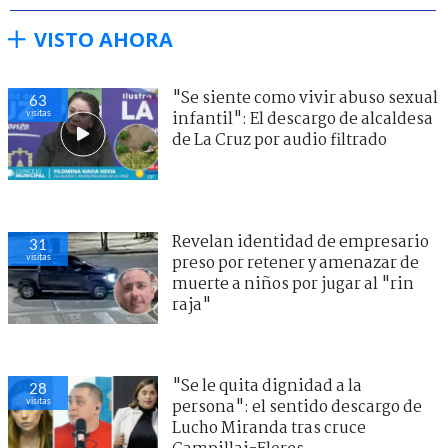
VISTO AHORA
"Se siente como vivir abuso sexual
63
visitas
infantil": El descargo de alcaldesa
de La Cruz por audio filtrado
Revelan identidad de empresario
31
visitas
preso por retener y amenazar de
muerte a niños por jugar al "rin
raja"
"Se le quita dignidad a la
28
visitas
persona": el sentido descargo de
Lucho Miranda tras cruce