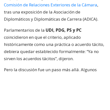
Comisión de Relaciones Exteriores de la Cámara
,
tras una exposición de la Asociación de
Diplomáticos y Diplomáticas de Carrera (ADICA).
Parlamentarios de la
UDI, PDG, PS y PC
coincidieron en que el criterio, aplicado
históricamente como una práctica o acuerdo tácito,
debiera quedar establecido formalmente: “Ya no
sirven los acuerdos tácitos”, dijeron.
Pero la discusión fue un paso más allá. Algunos
integrantes de la instancia plantearon que no basta
con limitar los nombramientos políticos, sino que
quienes ocupen esas embajadas también deberían
cumplir requisitos mínimos para representar al
país.