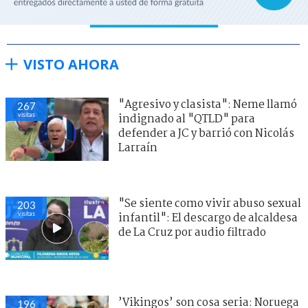
VISTO AHORA
"Agresivo y clasista": Neme llamó
267
visitas
indignado al "QTLD" para
defender a JC y barrió con Nicolás
Larraín
"Se siente como vivir abuso sexual
203
visitas
infantil": El descargo de alcaldesa
de La Cruz por audio filtrado
’Vikingos’ son cosa seria: Noruega
196