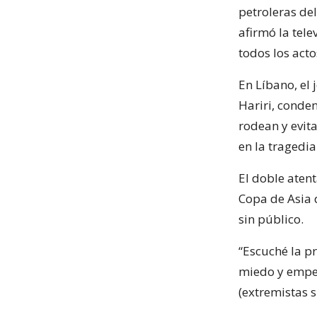
petroleras del
afirmó la tele
todos los actos
En Líbano, el 
Hariri, conde
rodean y evita
en la tragedia 
El doble atent
Copa de Asia d
sin público.
“Escuché la p
miedo y empec
(extremistas s