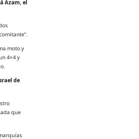
lá Azam, el
 dos
ncomitante”.
una moto y
un 4×4 y
do.
srael de
stro
 nada que
onarquías