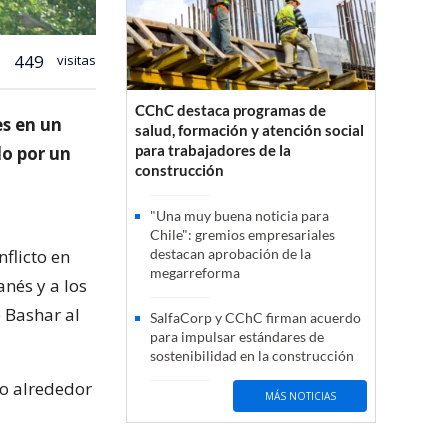
449
visitas
CChC destaca programas de
es en un
salud, formación y atención social
para trabajadores de la
do por un
construcción
"Una muy buena noticia para
Chile": gremios empresariales
nflicto en
destacan aprobación de la
megarreforma
anés y a los
e Bashar al
SalfaCorp y CChC firman acuerdo
para impulsar estándares de
sostenibilidad en la construcción
rio alrededor
MÁS NOTICIAS