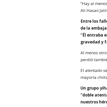
“Hay al menos
Ali Hasan Jalil
Entre los fal
de la embajad
“Él entraba 
gravedad y fa
Al menos otro
perdió también
El atentado se
mayoría chiit
Un grupo yih
“doble atenta
nuestros héro