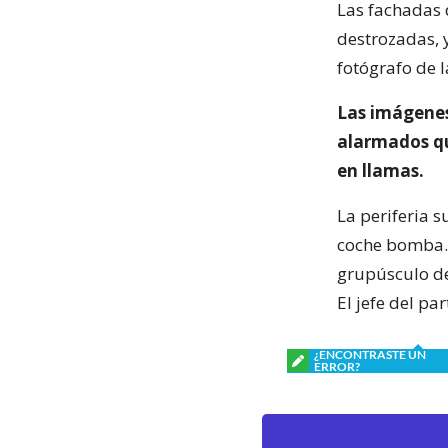
Las fachadas 
destrozadas, 
fotógrafo de l
Las imágenes
alarmados qu
en llamas.
La periferia 
coche bomba. 
grupúsculo de
El jefe del pa
¿ENCONTRASTE UN
ERROR?