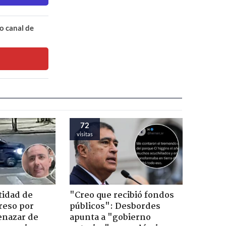
o canal de
72
visitas
tidad de
"Creo que recibió fondos
reso por
públicos": Desbordes
enazar de
apunta a "gobierno