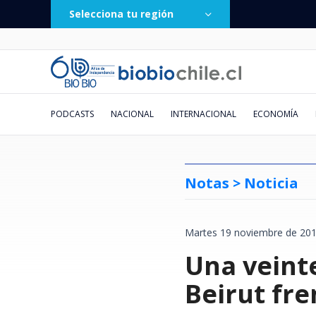
Selecciona tu región
PODCASTS
NACIONAL
INTERNACIONAL
ECONOMÍA
Notas >
Noticia
Martes 19 noviembre de 201
Chile formaliza reinicio de
Chile formaliza reinicio de
Almacenes de barrio: el pequeño
PDI halla primer nexo financiero
"Corrupción" y "abuso
Metro para hoy, mantención
El "Factor Mera": el ministro de
Jornadas de adopción de gatitos
"Creo que recibió f
"De forma descarad
BTS desataría gran 
Johnny Herrera felic
Salas repletas, boo
38 mil escritos ingr
"Hueón, tenemos fa
No botes tu dinero
relaciones consulares con
relaciones consulares con
negocio que también sufre el
entre Clark y Kiblisky en La U:
escandaloso": Critican acceso
para mañana
la Corte de Santiago que siempre
se tomarán 4 ciudades de Chile
Una veint
públicos": Desbord
acusa a EEUU de am
turistas: casi se du
Aníbal Mosa por fic
amor/odio por Chile
todos pierden la ca
Silber devela ante f
identificar si los a
Venezuela
Venezuela
impacto del temporal
contradice versión del expdte.
VIP de US$100.000 en Truth
vota a favor de los Lavín-Barriga
este sábado: revisa cómo
"gobierno anterior
empresa argentina p
búsquedas de hotele
Vozinha y lo elogió
revive entre los ce
entre Vargas y Lago
pueden consumirse
azul
Social de Donald Trump
participar
polémica con tuite
con Huawei
Santiago
la cara"
2026
Migueles
vencimiento
Beirut fre