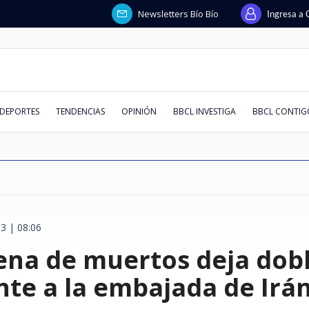
Newsletters Bío Bío
Ingresa a 
DEPORTES
TENDENCIAS
OPINIÓN
BBCL INVESTIGA
BBCL CONTIG
3 | 08:06
ondos
a": China
llegada de
itó en vivo a
m en redes y
esados y
milia":
: cómo
Defensa de controlador de
Terafab: la mega fábrica que
Por deuda de $38 millones: un
RallyMobil no llega a Coquimbo
Macarena Venegas analizó
La paradoja de Codelco: más
Trama penal contra AIEP:
Socavón en línea férrea: por qué
Tricel define
Israel y el 
Las cinco pr
Conmebol def
Muere joven 
¿Quién decid
Abusos sexual
Si te llega u
ena de muertos deja dob
es apunta a
enazar a una
plican
haje de
: Raúl Ruiz
beza
iscalía pelea
limentos
Sartor cuestiona montos de
construirá Elon Musk para los
servicio técnico pide la
en 2026: fecha se cae por daños
supuesta estrategia de la
deuda, menos producción
querella destapa
se forman y qué señales lo
de Orrego: e
nueva ronda 
hacerte antes
Infantino an
documentó su
África y encu
mensajes, no 
" por
or trabajar
s y vuelos a
: "Siempre da
ntennials del
s por pagos a
 después del
Fiscalía y descarta
chips de sus Tesla y robots
liquidación de la filial de Huawei
del sistema frontal y
defensa de Américo y se indignó:
contradicciones sobre los
anticipan
requerimient
"mucho más 
trabajo
críticos: pid
se transform
archivos sec
masiva estaf
ro
responsabilidad penal
humanoides
en Chile
reconstrucción
"El colmo"
pagarés de miles de alumnos
destituirlo
acuerdo, se
institucional
TikTok
Salesiana
engaña a chi
nte a la embajada de Irá