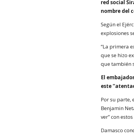
red social Si
nombre del c
Según el Ejérc
explosiones s
“La primera e
que se hizo e
que también se
El embajador
este “atentad
Por su parte, 
Benjamin Neta
ver” con estos
Damasco conde