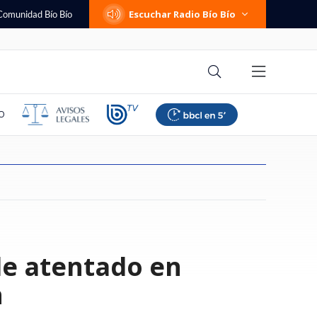
Escuchar Radio Bío Bío
Comunidad Bío Bío
O
 el futuro político
Líbano completan
eguntas que debes
iende a la FIFA de
influencer que
e qué se investiga?
es, traslado a
no de estos
Positividad de virus
La supuesta discusión de Trump
Las comunas del sur que tendrán
Real Madrid oficializa el fichaje
Vocalista de Candelabro y
Sylvia Plath: la necesidad
"Tratos crueles e inhumanos":
Las cinco preguntas que debes
le atentado en
ste viernes revisará
de negociaciones
 de renunciar a tu
te avalancha de
 extraño cáncer y
brimiento: los
abras el enlace: la
respiratorios alcanza 47%, con
y Hegseth, ante la escasez de
bajas en las tarifas de la luz
de Yan Diomande: sería el más
críticas por "imitar" a Jorge
dolorosa de cargar con algo
jueza denuncia vulneraciones a
hacerte antes de renunciar a tu
o que busca
cerca" de un
e respetar
ó en estrella de
retos de la orden
a por SMS que
sincicial al alza y rinovirus
misiles, que fue negada por la C.
según el Gobierno
caro de la historia del club
González: "Nadie le dice nada a
imputadas en Horwitz
trabajo
gún EEUU
idad
lenos
liderando
Blanca
los traperos"
n