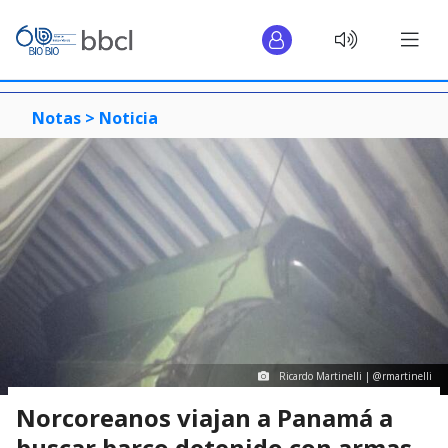
Notas >
Noticia
Ricardo Martinelli | @rmartinelli
Norcoreanos viajan a Panamá a
buscar barco detenido con armas