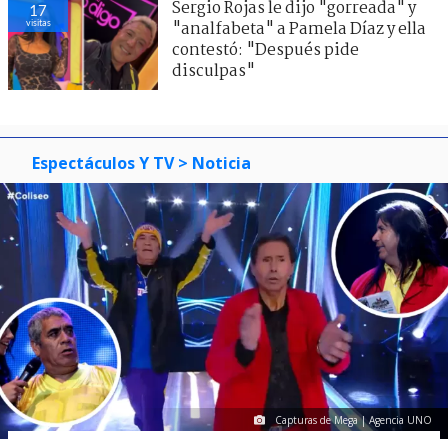
Sergio Rojas le dijo "gorreada" y
17
visitas
"analfabeta" a Pamela Díaz y ella
contestó: "Después pide
disculpas"
Espectáculos Y TV
> Noticia
Capturas de Mega | Agencia UNO