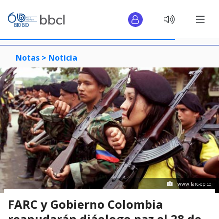
Notas >
Noticia
www.farc-ep.co
FARC y Gobierno Colombia
reanudarán diáologo paz el 28 de