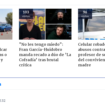
103
96
visitas
visitas
"No les tengo miedo":
Celular robad
lcar
Fran García-Huidobro
abusos contra
as o
manda recado a dúo de ’La
profesor de s
 y
Cofradía’ tras brutal
del convivien
crítica
madre
a
2:32