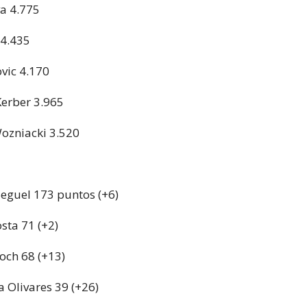
va 4.775
 4.435
ovic 4.170
Kerber 3.965
Wozniacki 3.520
Seguel 173 puntos (+6)
osta 71 (+2)
och 68 (+13)
 Olivares 39 (+26)