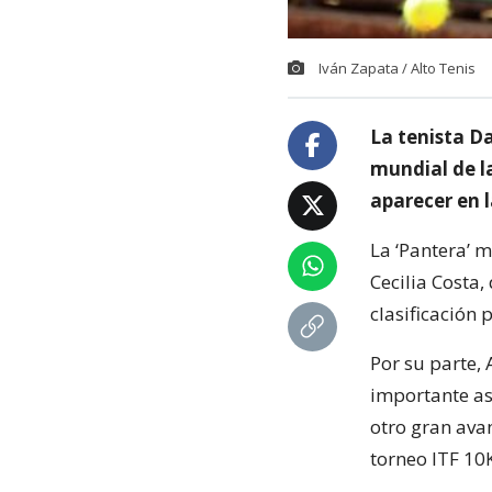
Iván Zapata / Alto Tenis
La tenista D
mundial de l
aparecer en la
La ‘Pantera’ m
Cecilia Costa,
clasificación 
Por su parte,
importante as
otro gran ava
torneo ITF 10