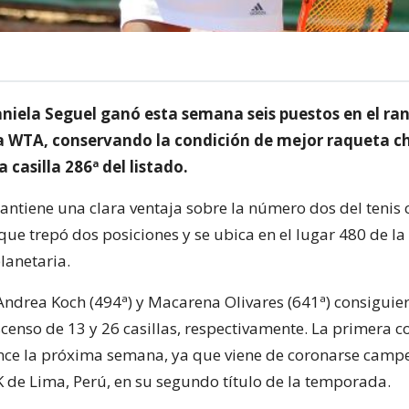
aniela Seguel ganó esta semana seis puestos en el ra
a WTA, conservando la condición de mejor raqueta ch
 casilla 286ª del listado.
antiene una clara ventaja sobre la número dos del tenis c
 que trepó dos posiciones y se ubica en el lugar 480 de la
planetaria.
 Andrea Koch (494ª) y Macarena Olivares (641ª) consiguie
censo de 13 y 26 casillas, respectivamente. La primera 
nce la próxima semana, ya que viene de coronarse camp
K de Lima, Perú, en su segundo título de la temporada.