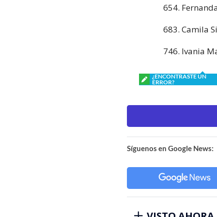
654. Fernanda
683. Camila Si
746. Ivania Ma
¿ENCONTRASTE UN
ERROR?
Síguenos en Google News:
VISTO AHORA