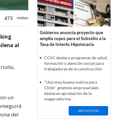
473
visitas
Gobierno anuncia proyecto que
nking
amplía cupos para el Subsidio a la
Tasa de Interés Hipotecaria
ilena al
CChC destaca programas de salud,
formación y atención social para
riollo,
trabajadores de la construcción
"Una muy buena noticia para
Chile": gremios empresariales
destacan aprobación de la
ron un
megarreforma
conseguirá
MÁS NOTICIAS
eona del