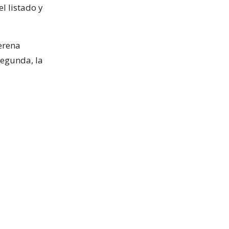
l listado y
erena
segunda, la