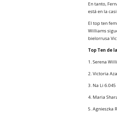
En tanto, Fer
está en la cas
El top ten fe
Williams sigue
bielorrusa Vi
Top Ten de l
1. Serena Wil
2. Victoria Az
3. Na Li 6.045
4. Maria Shar
5. Agnieszka