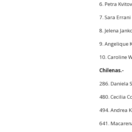
6. Petra Kvito
7. Sara Errani
8. Jelena Jank
9. Angelique 
10. Caroline 
Chilenas.-
286. Daniela 
480. Cecilia C
494. Andrea K
641. Macarena