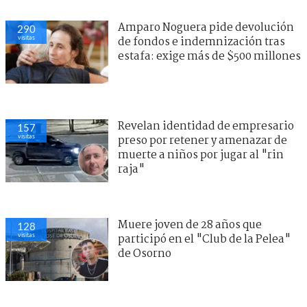
Amparo Noguera pide devolución
290
visitas
de fondos e indemnización tras
estafa: exige más de $500 millones
Revelan identidad de empresario
157
visitas
preso por retener y amenazar de
muerte a niños por jugar al "rin
raja"
Muere joven de 28 años que
128
visitas
participó en el "Club de la Pelea"
de Osorno