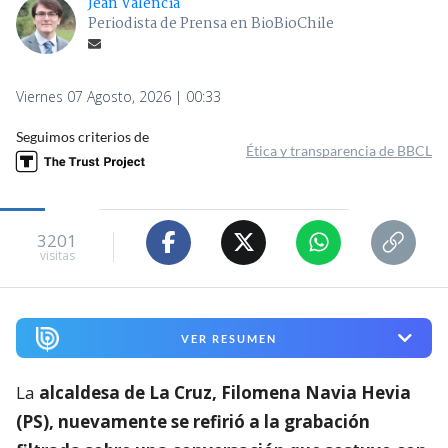
Jean Valencia
Periodista de Prensa en BioBioChile
Viernes 07 Agosto, 2026 | 00:33
Seguimos criterios de
Ética y transparencia de BBCL
3201
visitas
VER RESUMEN
La
alcaldesa de La Cruz, Filomena Navia Hevia
(PS), nuevamente se refirió a la grabación