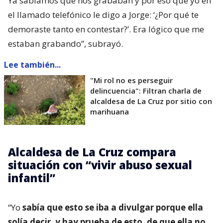
Ya sabíamos que nos grababan y por eso que yo en
el llamado telefónico le digo a Jorge: ‘¿Por qué te
demoraste tanto en contestar?’. Era lógico que me
estaban grabando”, subrayó.
Lee también...
"Mi rol no es perseguir
delincuencia": Filtran charla de
alcaldesa de La Cruz por sitio con
marihuana
Alcaldesa de La Cruz compara
situación con “vivir abuso sexual
infantil”
“Yo
sabía que esto se iba a divulgar porque ella
solía decir, y hay prueba de esto, de que ella no