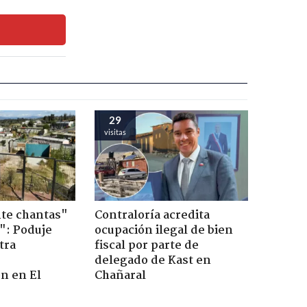
29
visitas
te chantas"
Contraloría acredita
": Poduje
ocupación ilegal de bien
tra
fiscal por parte de
r
delegado de Kast en
n en El
Chañaral