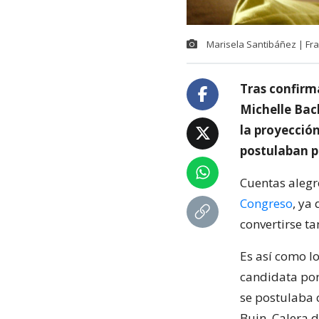
Marisela Santibáñez | Fra
Tras confirm
Michelle Bac
la proyección
postulaban po
Cuentas alegr
Congreso
, ya
convertirse t
Es así como l
candidata por 
se postulaba 
Buin, Calera 