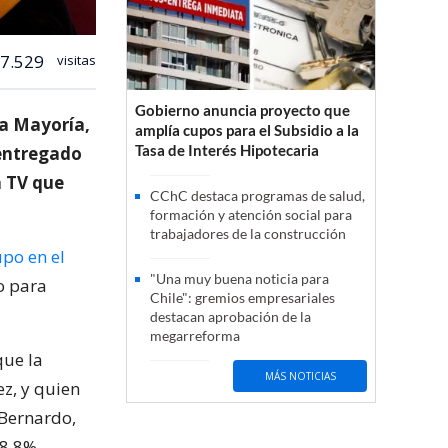
7.529
visitas
Gobierno anuncia proyecto que
va Mayoría,
amplía cupos para el Subsidio a la
Tasa de Interés Hipotecaria
 entregado
a TV que
CChC destaca programas de salud,
formación y atención social para
trabajadores de la construcción
po en el
"Una muy buena noticia para
o para
Chile": gremios empresariales
destacan aprobación de la
megarreforma
que la
MÁS NOTICIAS
ez, y quien
 Bernardo,
38.8%.