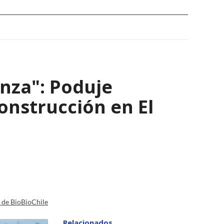
nza": Poduje
nstrucción en El
a de BioBioChile
Relacionados