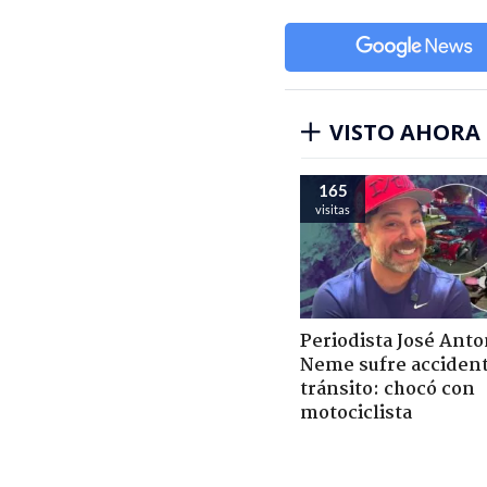
VISTO AHORA
165
visitas
Periodista José Anto
Neme sufre acciden
tránsito: chocó con
motociclista