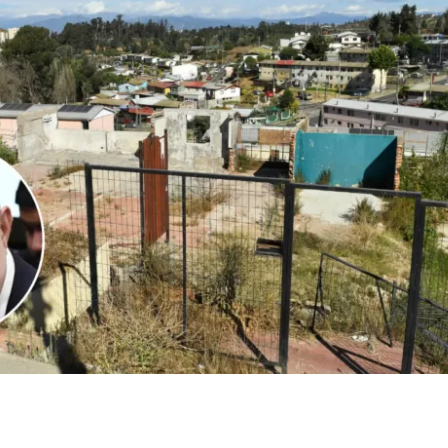
1
Edición BBCL