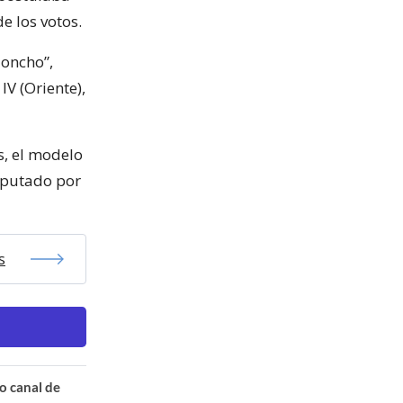
e los votos.
oncho”,
V (Oriente),
s, el modelo
diputado por
s
o canal de