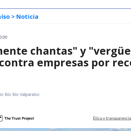
aíso
> Noticia
0:00
mente chantas" y "vergüe
contra empresas por reco
io Bío Bío Valparaíso
a
Ética y transparenci