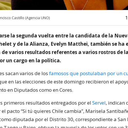
1
ncisco Castillo (Agencia UNO)
arse la segunda vuelta entre la candidata de la Nue
helet y de la Alianza, Evelyn Matthei, también se ha
 de varios resultados referentes a varios rostros de l
r un cargo en la política.
es sacan varios de los
famosos que postulaban por un cu
 que en las elecciones de este domingo recibieron el apoy
anto en Diputados como en Cores.
os primeros resultados entregados por el
Servel
, indican 
el pacto “Si tú quieres Chile cambia”, Marisela Santibañ
como diputada por el Distrito 30, correspondiente a San
de Tango y Paine, obtuvo la mayoría de los votos con un 