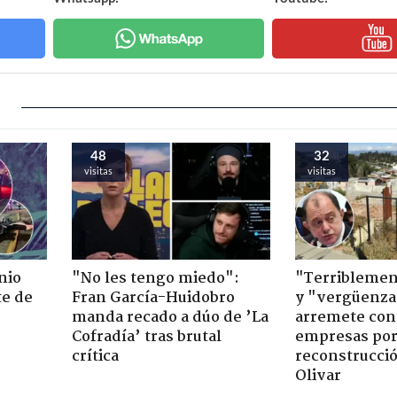
48
32
visitas
visitas
nio
"No les tengo miedo":
"Terriblemen
te de
Fran García-Huidobro
y "vergüenza
manda recado a dúo de ’La
arremete con
Cofradía’ tras brutal
empresas po
crítica
reconstrucció
Olivar