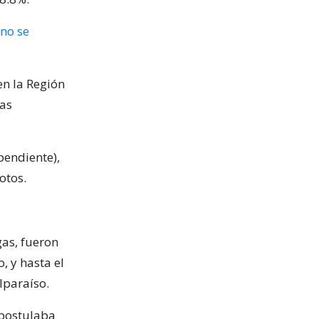
no se
en la Región
las
pendiente),
otos.
gas, fueron
, y hasta el
lparaíso.
 postulaba