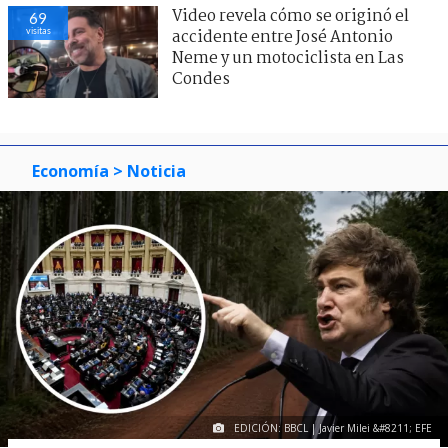
Video revela cómo se originó el
69
visitas
accidente entre José Antonio
Neme y un motociclista en Las
Condes
Economía
> Noticia
EDICIÓN: BBCL | Javier Milei &#8211; EFE