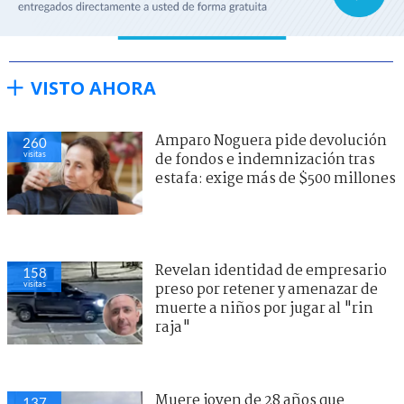
VISTO AHORA
Amparo Noguera pide devolución
260
visitas
de fondos e indemnización tras
estafa: exige más de $500 millones
Revelan identidad de empresario
158
visitas
preso por retener y amenazar de
muerte a niños por jugar al "rin
raja"
Muere joven de 28 años que
137