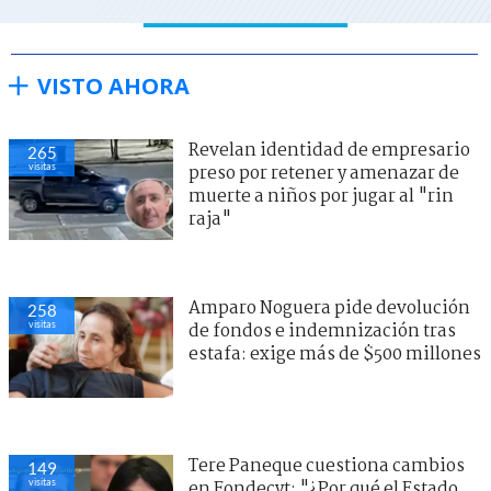
VISTO AHORA
Revelan identidad de empresario
265
visitas
preso por retener y amenazar de
muerte a niños por jugar al "rin
raja"
Amparo Noguera pide devolución
258
visitas
de fondos e indemnización tras
estafa: exige más de $500 millones
Tere Paneque cuestiona cambios
149
visitas
en Fondecyt: "¿Por qué el Estado