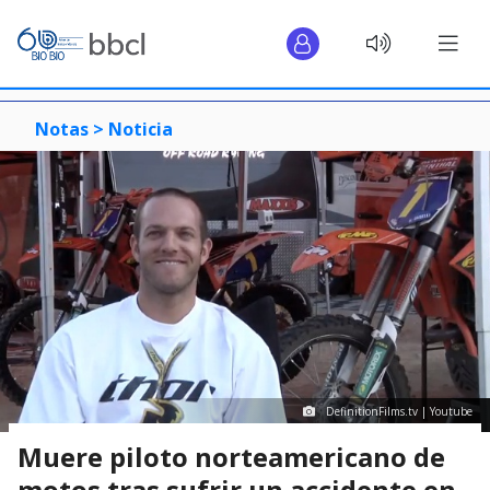
Notas >
Noticia
DefinitionFilms.tv | Youtube
Muere piloto norteamericano de
motos tras sufrir un accidente en