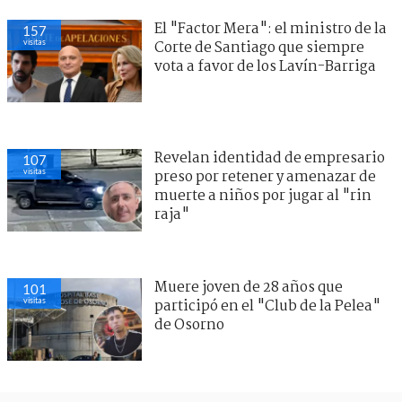
El "Factor Mera": el ministro de la
157
visitas
Corte de Santiago que siempre
vota a favor de los Lavín-Barriga
Revelan identidad de empresario
107
visitas
preso por retener y amenazar de
muerte a niños por jugar al "rin
raja"
Muere joven de 28 años que
101
visitas
participó en el "Club de la Pelea"
de Osorno