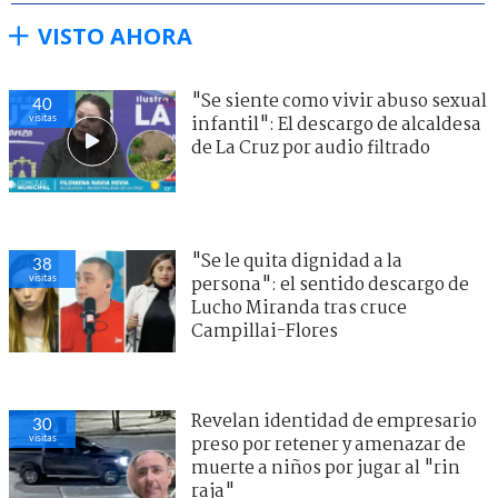
VISTO AHORA
"Se siente como vivir abuso sexual
43
visitas
infantil": El descargo de alcaldesa
de La Cruz por audio filtrado
"Se le quita dignidad a la
41
visitas
persona": el sentido descargo de
Lucho Miranda tras cruce
Campillai-Flores
Revelan identidad de empresario
27
visitas
preso por retener y amenazar de
muerte a niños por jugar al "rin
raja"