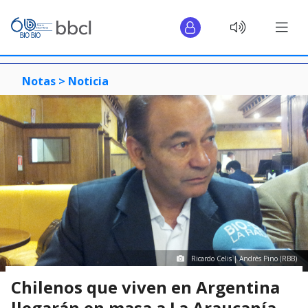
Notas >
Noticia
Ricardo Celis | Andrés Pino (RBB)
Chilenos que viven en Argentina
llegarán en masa a La Araucanía