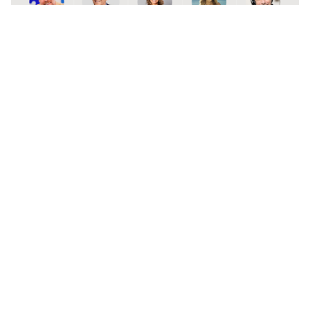
Lee también...
"Domadísimo, uruguayo": Feito se
burla luego que ’Sin Filtros’
anunciara a Solabarrieta como
conductor
Sobre los mejores evaluados, la medición muestra a
Ramón Ulloa como el rostro de televisión con la
imagen más positiva entre la población.
Ulloa marca un 83% de imagen muy positiva o