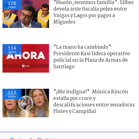
"Hueón, tenemos familia": Silber
178
visitas
devela ante fiscalía pelea entre
Vargas y Lagos por pagos a
Migueles
"La mano ha cambiado":
114
visitas
Presidente Kast lidera operativo
policial en la Plaza de Armas de
Santiago
"¡Me indigna!": Mónica Rincón
113
visitas
estalla por cruce y
descalificaciones entre senadoras
Flores y Campillai