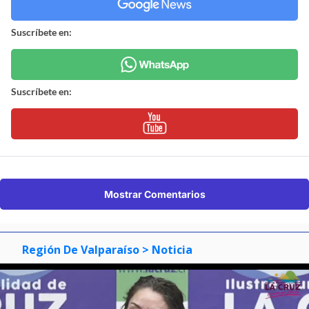
Suscríbete en:
Suscríbete en:
Mostrar Comentarios
Región De Valparaíso
> Noticia