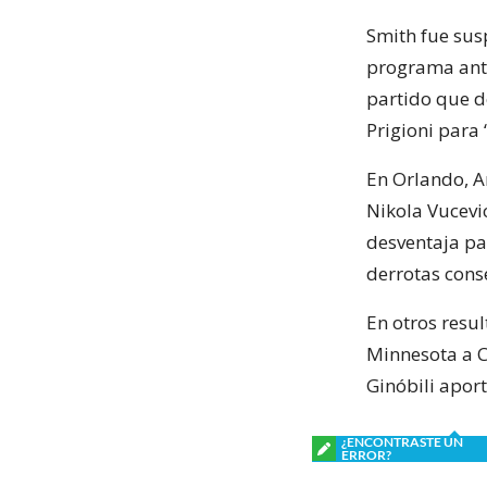
Smith fue sus
programa anti
partido que de
Prigioni para
En Orlando, A
Nikola Vucevi
desventaja pa
derrotas cons
En otros resu
Minnesota a C
Ginóbili aport
¿ENCONTRASTE UN
ERROR?