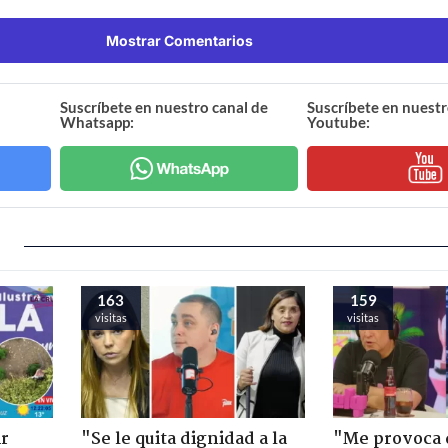
Mostrar Comentarios
Suscríbete en nuestro canal de
Suscríbete en nuestr
Whatsapp:
Youtube:
163
159
visitas
visitas
ir
"Se le quita dignidad a la
"Me provoca 