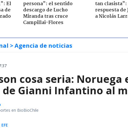
": El
persona": el sentido
tan clasista":
sa de
descargo de Lucho
respuesta de 
trado
Miranda tras cruce
a Nicolás Lar
Campillai-Flores
nal
> Agencia de noticias
7:37
 son cosa seria: Noruega
de Gianni Infantino al m
o
portes en BioBioChile
 EFE