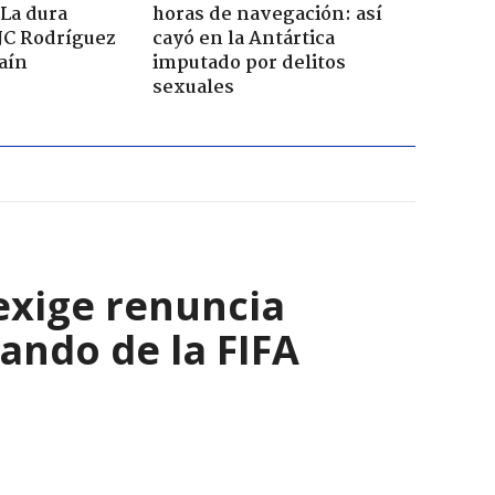
 La dura
horas de navegación: así
JC Rodríguez
cayó en la Antártica
raín
imputado por delitos
sexuales
 exige renuncia
ando de la FIFA