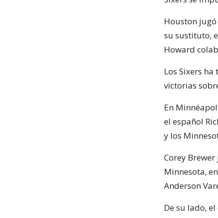
Houston jugó 
su sustituto, 
Howard colabo
Los Sixers ha
victorias sob
En Minnéapolis
el español Ri
y los Minneso
Corey Brewer 
Minnesota, en 
Anderson Vare
De su lado, e