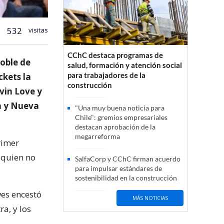
532
visitas
CChC destaca programas de
doble de
salud, formación y atención social
para trabajadores de la
ckets la
construcción
vin Love y
a y Nueva
"Una muy buena noticia para
Chile": gremios empresariales
destacan aprobación de la
megarreforma
rimer
 quien no
SalfaCorp y CChC firman acuerdo
para impulsar estándares de
sostenibilidad en la construcción
es encestó
MÁS NOTICIAS
a, y los