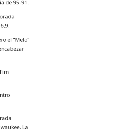
ia de 95-91.
porada
6,9.
ro el “Melo”
 encabezar
 Tim
entro
orada
lwaukee. La