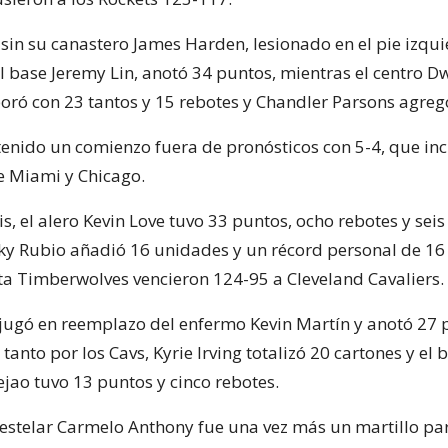
sin su canastero James Harden, lesionado en el pie izqui
el base Jeremy Lin, anotó 34 puntos, mientras el centro D
ró con 23 tantos y 15 rebotes y Chandler Parsons agregó
 tenido un comienzo fuera de pronósticos con 5-4, que in
re Miami y Chicago.
, el alero Kevin Love tuvo 33 puntos, ocho rebotes y seis 
cky Rubio añadió 16 unidades y un récord personal de 16 
ta Timberwolves vencieron 124-95 a Cleveland Cavaliers.
jugó en reemplazo del enfermo Kevin Martín y anotó 27 
tanto por los Cavs, Kyrie Irving totalizó 20 cartones y el 
jao tuvo 13 puntos y cinco rebotes.
l estelar Carmelo Anthony fue una vez más un martillo pa