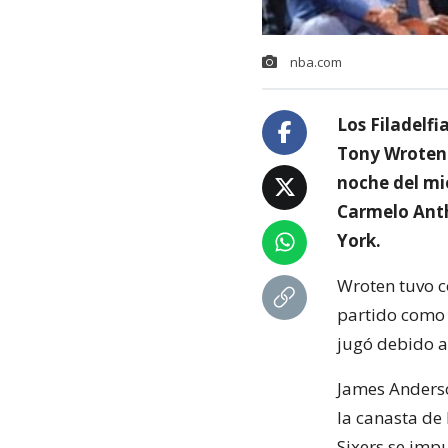
nba.com
Los Filadelfi
Tony Wroten 
noche del mi
Carmelo Anth
York.
Wroten tuvo c
partido como 
jugó debido a
James Anderso
la canasta de 
Sixers se imp