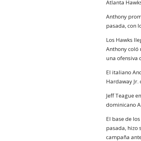
Atlanta Hawks
Anthony prome
pasada, con l
Los Hawks lle
Anthony coló 
una ofensiva d
El italiano A
Hardaway Jr. 
Jeff Teague en
dominicano Al
El base de lo
pasada, hizo 
campaña anter