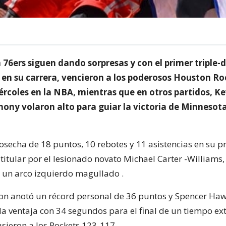
a 76ers siguen dando sorpresas y con el primer triple-
en su carrera, vencieron a los poderosos Houston Ro
ércoles en la NBA, mientras que en otros partidos, Ke
ony volaron alto para guiar la victoria de Minnesot
osecha de 18 puntos, 10 rebotes y 11 asistencias en su p
titular por el lesionado novato Michael Carter -Williams,
 un arco izquierdo magullado .
n anotó un récord personal de 36 puntos y Spencer Haw
la ventaja con 34 segundos para el final de un tiempo extr
usieron a los Rockets 123-117.