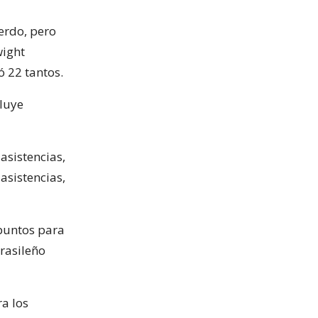
erdo, pero
wight
 22 tantos.
cluye
asistencias,
asistencias,
puntos para
brasileño
ra los