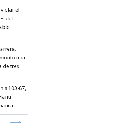
violar el
es del
Pablo
arrera,
remontó una
 de tres
his 103-87,
 Manu
 banca.
s