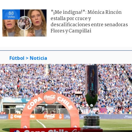
"¡Me indigna!": Mónica Rincón
88
visitas
estalla por cruce y
descalificaciones entre senadoras
Flores y Campillai
Fútbol
> Noticia