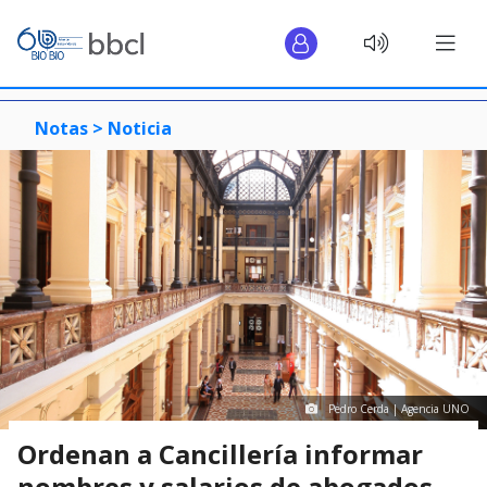
Notas >
Noticia
Pedro Cerda | Agencia UNO
Ordenan a Cancillería informar
nombres y salarios de abogados