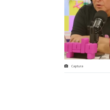
Captura
El animador
J
públicos que 
chilena estab
“Quería decir