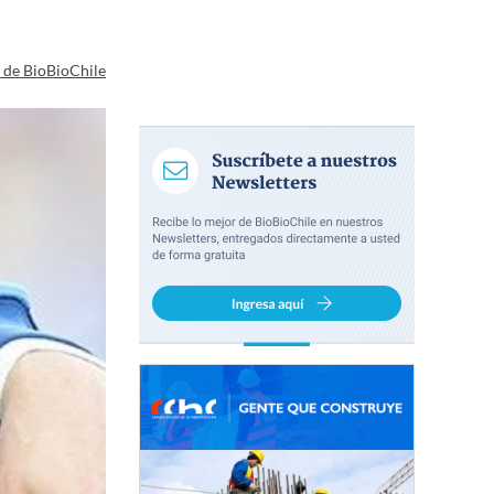
a de BioBioChile