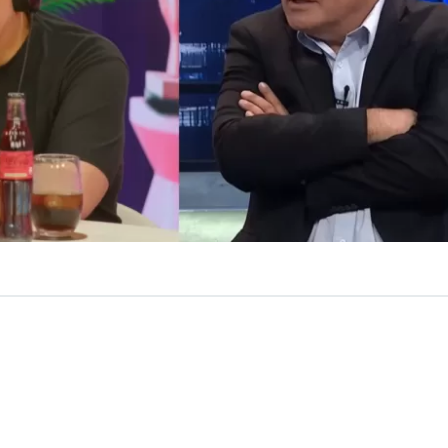
ulio César Rodríguez salió a responder los cuestiona
hizo Nicolás Larraín en su contra,
cuando afirmó que la
a “muy rasca” y que él era emblema de todo eso.
 que la televisión está muy rasca, no puede ser que e