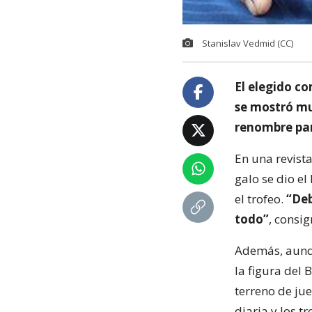
Stanislav Vedmid (CC)
El elegido c
se mostró mu
renombre para
En una revista
galo se dio el
el trofeo.
“Deb
todo”
, consi
Además, aunqu
la figura del
terreno de jue
diaria y los t