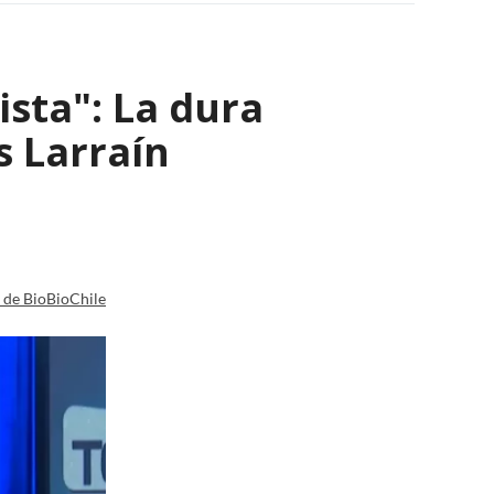
ista": La dura
s Larraín
a de BioBioChile