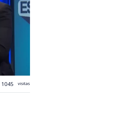
1045
visitas
mientos
 televisión
l símbolo de