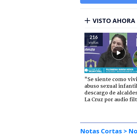
VISTO AHORA
216
visitas
"Se siente como viv
abuso sexual infantil
descargo de alcalde
La Cruz por audio fil
Notas Cortas
> No