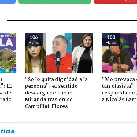
106
103
visitas
visitas
ir
"Se le quita dignidad a la
"Me provoca 
": El
persona": el sentido
tan clasista":
sa de
descargo de Lucho
respuesta de 
trado
Miranda tras cruce
a Nicolás Lar
Campillai-Flores
ticia