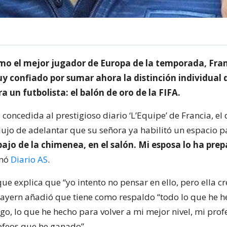
omo el mejor jugador de Europa de la temporada, Fran
y confiado por sumar ahora la distinción individual
 un futbolista: el balón de oro de la FIFA.
 concedida al prestigioso diario ‘L’Equipe’ de Francia, el
 lujo de adelantar que su señora ya habilitó un espacio p
ajo de la chimenea, en el salón. Mi esposa lo ha pre
gnó
Diario AS
.
e explica que “yo intento no pensar en ello, pero ella c
 Bayern añadió que tiene como respaldo “todo lo que he h
go, lo que he hecho para volver a mi mejor nivel, mi pro
rofeos que he ganado”.