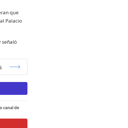
deran que
al Palacio
y señaló
s
o canal de