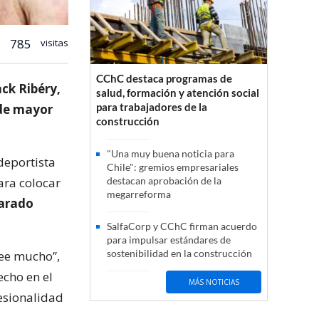
785
visitas
CChC destaca programas de
ck Ribéry,
salud, formación y atención social
para trabajadores de la
 de mayor
construcción
"Una muy buena noticia para
 deportista
Chile": gremios empresariales
ara colocar
destacan aprobación de la
megarreforma
parado
SalfaCorp y CChC firman acuerdo
para impulsar estándares de
sostenibilidad en la construcción
ree mucho”,
echo en el
MÁS NOTICIAS
fesionalidad