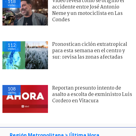
Video revela cómo se originó el
118
visitas
accidente entre José Antonio
Neme y un motociclista en Las
Condes
Pronostican ciclón extratropical
112
visitas
para esta semana en el centro y
sur: revisa las zonas afectadas
Reportan presunto intento de
108
visitas
asalto a escolta de exministro Luis
Cordero en Vitacura
Región Metropolitana
> Última Hora