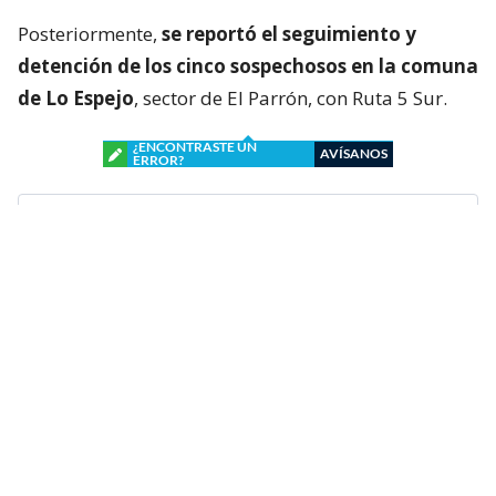
Posteriormente,
se reportó el seguimiento y
detención de los cinco sospechosos en la comuna
de Lo Espejo
, sector de El Parrón, con Ruta 5 Sur.
¿ENCONTRASTE UN
AVÍSANOS
ERROR?
Revisa nuestra página de correcciones
Síguenos en:
Suscríbete en: