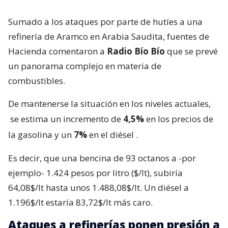
Sumado a los ataques por parte de hutíes a una
refinería de Aramco en Arabia Saudita, fuentes de
Hacienda comentaron a
Radio Bío Bío
que se prevé
un panorama complejo en materia de
combustibles.
De mantenerse la situación en los niveles actuales,
se estima un incremento de
4,5%
en los precios de
la gasolina y un
7%
en el diésel
.
Es decir, que una bencina de 93 octanos a -por
ejemplo- 1.424 pesos por litro ($/lt), subiría
64,08$/lt hasta unos 1.488,08$/lt. Un diésel a
1.196$/lt estaría 83,72$/lt más caro.
Ataques a refinerías ponen presión a