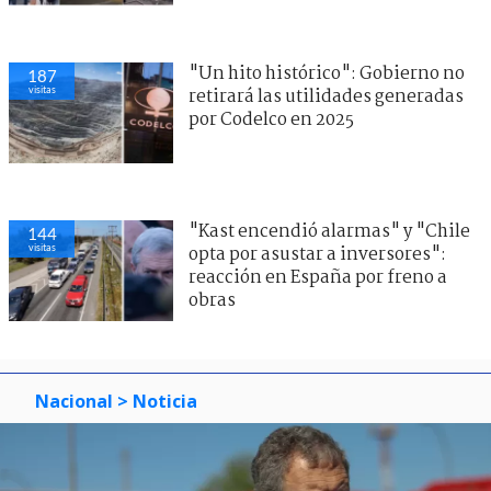
"Un hito histórico": Gobierno no
187
visitas
retirará las utilidades generadas
por Codelco en 2025
"Kast encendió alarmas" y "Chile
144
visitas
opta por asustar a inversores":
reacción en España por freno a
obras
Nacional
> Noticia