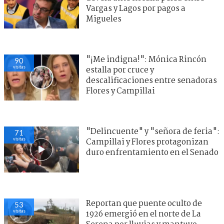
Vargas y Lagos por pagos a
Migueles
"¡Me indigna!": Mónica Rincón
90
visitas
estalla por cruce y
descalificaciones entre senadoras
Flores y Campillai
"Delincuente" y "señora de feria":
71
visitas
Campillai y Flores protagonizan
duro enfrentamiento en el Senado
Reportan que puente oculto de
53
visitas
1926 emergió en el norte de La