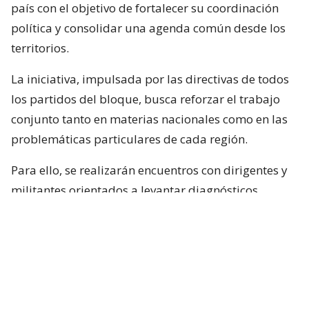
país con el objetivo de fortalecer su coordinación
política y consolidar una agenda común desde los
territorios.
La iniciativa, impulsada por las directivas de todos
los partidos del bloque, busca reforzar el trabajo
conjunto tanto en materias nacionales como en las
problemáticas particulares de cada región.
Para ello, se realizarán encuentros con dirigentes y
militantes orientados a levantar diagnósticos
locales, identificar prioridades y fortalecer la
articulación territorial entre las distintas
colectividades.
A partir de este trabajo, el bloque opositor espera
recoger propuestas que sirvan como base para una