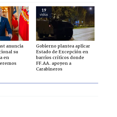
19
visitas
ast anuncia
Gobierno plantea aplicar
ional su
Estado de Excepción en
a en
barrios críticos donde
Seremos
FF.AA. apoyen a
Carabineros