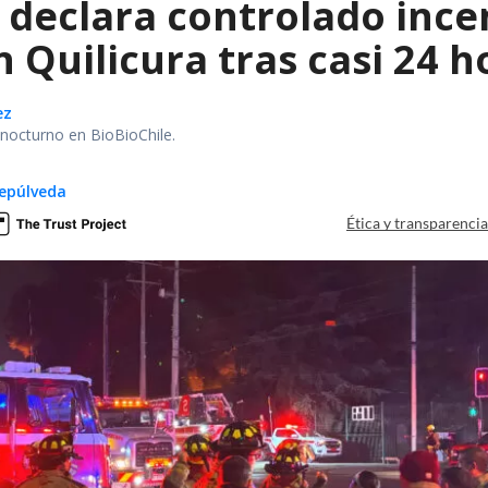
declara controlado ince
 Quilicura tras casi 24 
ez
r nocturno en BioBioChile.
epúlveda
Ética y transparenci