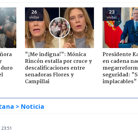
26
23
visitas
visitas
eñora
"¡Me indigna!": Mónica
Presidente K
y
Rincón estalla por cruce y
en cadena nac
 duro
descalificaciones entre
megarreform
el
senadoras Flores y
seguridad: "
Campillai
implacables"
tana
> Noticia
 23:51