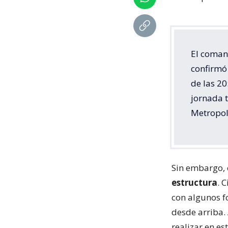
El coman
confirmó 
de las 20
jornada 
Metropol
Sin embargo, 
estructura
. 
con algunos f
desde arriba. 
realizar en e