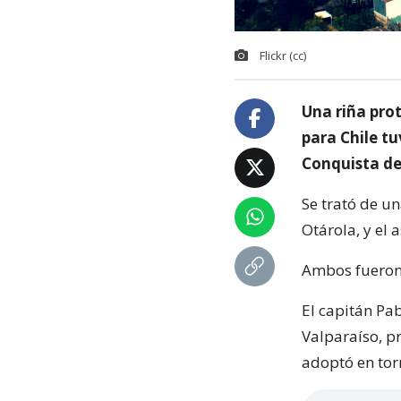
Flickr (cc)
Una riña pro
para Chile tu
Conquista del
Se trató de u
Otárola, y el 
Ambos fueron 
El capitán Pa
Valparaíso, p
adoptó en torn