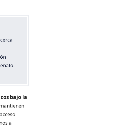
 cerca
ión
señaló.
ocos bajo la
 mantienen
 acceso
amos a