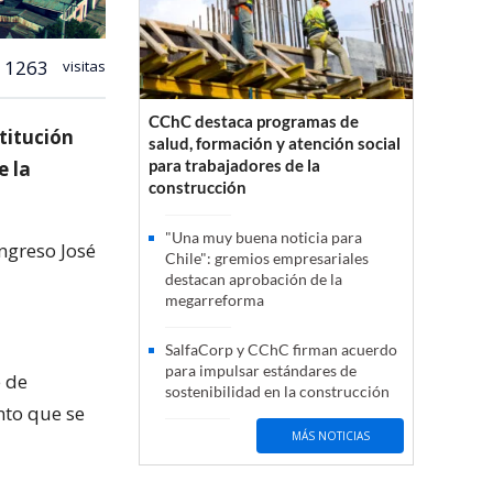
1263
visitas
CChC destaca programas de
titución
salud, formación y atención social
para trabajadores de la
e la
construcción
"Una muy buena noticia para
ngreso José
Chile": gremios empresariales
destacan aprobación de la
megarreforma
SalfaCorp y CChC firman acuerdo
para impulsar estándares de
e de
sostenibilidad en la construcción
nto que se
MÁS NOTICIAS