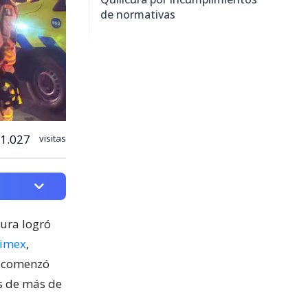
de normativas
1.027
visitas
cura logró
nimex
,
o comenzó
os de más de